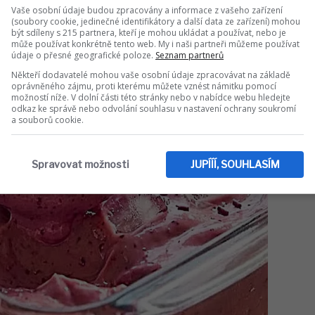
Vaše osobní údaje budou zpracovány a informace z vašeho zařízení
IT DO DISKUZE (0 PŘÍSPĚVKŮ)
(soubory cookie, jedinečné identifikátory a další data ze zařízení) mohou
být sdíleny s 215 partnera, kteří je mohou ukládat a používat, nebo je
může používat konkrétně tento web. My i naši partneři můžeme používat
údaje o přesné geografické poloze.
Seznam partnerů
Někteří dodavatelé mohou vaše osobní údaje zpracovávat na základě
oprávněného zájmu, proti kterému můžete vznést námitku pomocí
možností níže. V dolní části této stránky nebo v nabídce webu hledejte
odkaz ke správě nebo odvolání souhlasu v nastavení ochrany soukromí
a souborů cookie.
Spravovat možnosti
JUPÍÍÍ, SOUHLASÍM