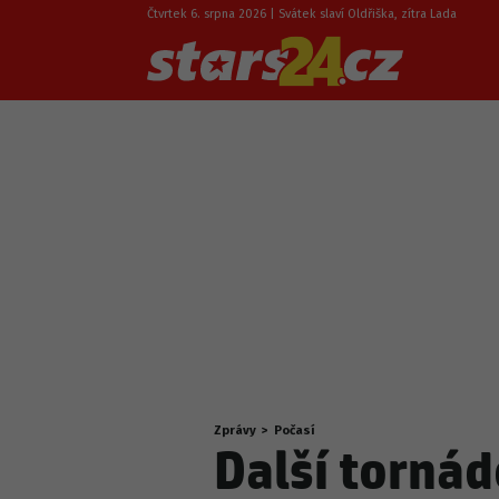
Čtvrtek 6. srpna 2026 | Svátek slaví Oldřiška, zítra Lada
Zprávy
>
Počasí
Nacházíte
Další tornád
se
zde: