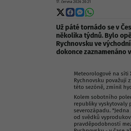
17. června 2026 20:21
Sdílet
Sdílet
Sdílet
Sdílet
na
na
na
na
X
Facebooku
Messengeru
WhatsApp
Už páté tornádo se v Če
několika týdnů. Bylo opě
Rychnovsku ve východní
dokonce zaznamenáno ví
Meteorologové na síti
Rychnovsku považují za
této sezóně, zmínil h
Kolem sobotního pole
republiky vyskytovaly 
severozápadu. "Jedna 
od svědků vyprodukova
pravděpodobností mez
Rychnovsku - v čase až