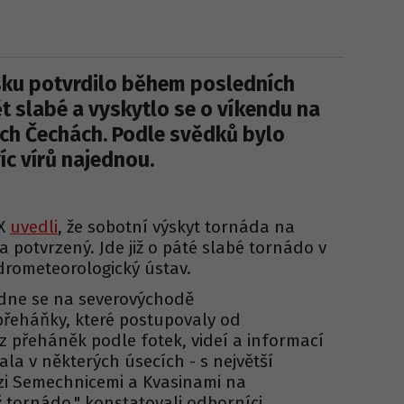
sku potvrdilo během posledních
t slabé a vyskytlo se o víkendu na
ch Čechách. Podle svědků bylo
c vírů najednou.
 X
uvedli
, že sobotní výskyt tornáda na
 potvrzený. Jde již o páté slabé tornádo v
ydrometeorologický ústav.
dne se na severovýchodě
přeháňky, které postupovaly od
z přeháněk podle fotek, videí a informací
la v některých úsecích - s největší
i Semechnicemi a Kvasinami na
 tornádo," konstatovali odborníci.