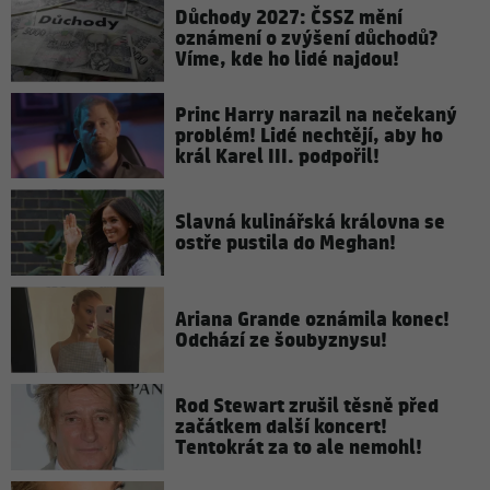
Důchody 2027: ČSSZ mění
oznámení o zvýšení důchodů?
Víme, kde ho lidé najdou!
Princ Harry narazil na nečekaný
problém! Lidé nechtějí, aby ho
král Karel III. podpořil!
Slavná kulinářská královna se
ostře pustila do Meghan!
Ariana Grande oznámila konec!
Odchází ze šoubyznysu!
Rod Stewart zrušil těsně před
začátkem další koncert!
Tentokrát za to ale nemohl!