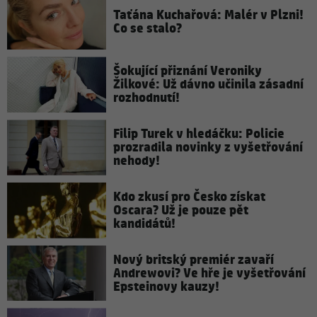
Taťána Kuchařová: Malér v Plzni!
Co se stalo?
Šokující přiznání Veroniky
Žilkové: Už dávno učinila zásadní
rozhodnutí!
Filip Turek v hledáčku: Policie
prozradila novinky z vyšetřování
nehody!
Kdo zkusí pro Česko získat
Oscara? Už je pouze pět
kandidátů!
Nový britský premiér zavaří
Andrewovi? Ve hře je vyšetřování
Epsteinovy kauzy!