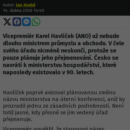
Autor:
Jan Hrabě
14. dubna 2026 14:40
Sdílet
Sdílet
Sdílet
Sdílet
na
na
na
na
X
Facebooku
Messengeru
WhatsApp
Vicepremiér Karel Havlíček (ANO) už nebude
dlouho ministrem průmyslu a obchodu. V čele
svého úřadu nicméně neskončí, protože se
pouze plánuje jeho přejmenování. Česko se
navrátí k ministerstvu hospodářství, které
naposledy existovalo v 90. letech.
Havlíček poprvé avizoval plánovanou změnu
názvu ministerstva na úterní konferenci, aniž by
prozradil jednu ze zásadních podrobností. Není
totiž jasné, kdy přesně se jím vedený úřad
přejmenuje.
Vicepremiér vysvětlil, že staronový název