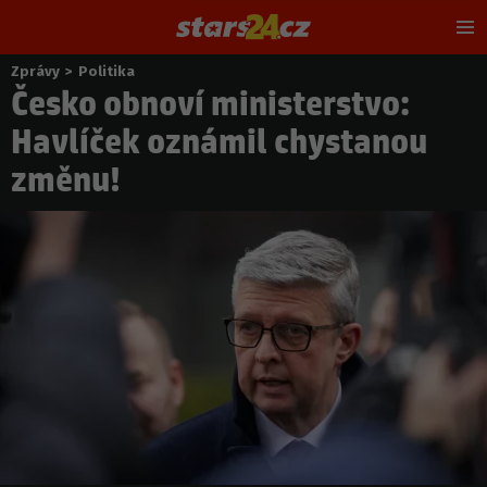
Hl
m
Zprávy
>
Politika
Nacházíte
Česko obnoví ministerstvo:
se
zde:
Havlíček oznámil chystanou
změnu!