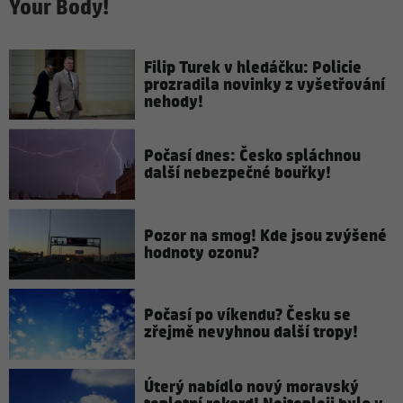
Your Body!
Filip Turek v hledáčku: Policie
prozradila novinky z vyšetřování
nehody!
Počasí dnes: Česko spláchnou
další nebezpečné bouřky!
Pozor na smog! Kde jsou zvýšené
hodnoty ozonu?
Počasí po víkendu? Česku se
zřejmě nevyhnou další tropy!
Úterý nabídlo nový moravský