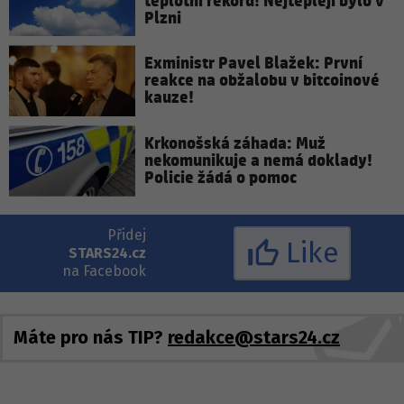
teplotní rekord! Nejtepleji bylo v
Plzni
Exministr Pavel Blažek: První
reakce na obžalobu v bitcoinové
kauze!
Krkonošská záhada: Muž
nekomunikuje a nemá doklady!
Policie žádá o pomoc
Přidej
Like
STARS24.cz
na Facebook
Máte pro nás TIP?
redakce@stars24.cz