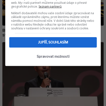
web. My i naši partneři můžeme používat údaje o přesné
geografické poloze.
Seznam partnerů
Někteří dodavatelé mohou vaše osobní údaje zpracovávat na
základě oprávněného zájmu, proti kterému můžete vznést
námitku pomocí možností níže. V dolní části této stránky nebo
v nabídce webu hledejte odkaz ke správě nebo odvolání
souhlasu v nastavení ochrany soukromí a souborů cookie.
JUPÍÍÍ, SOUHLASÍM
Spravovat možnosti