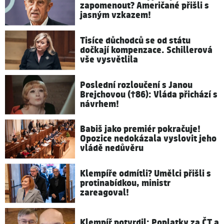
zapomenout? Američané přišli s
jasným vzkazem!
Tisíce důchodců se od státu
dočkají kompenzace. Schillerová
vše vysvětlila
Poslední rozloučení s Janou
Brejchovou (†86): Vláda přichází s
návrhem!
Babiš jako premiér pokračuje!
Opozice nedokázala vyslovit jeho
vládě nedůvěru
Klempíře odmítli? Umělci přišli s
protinabídkou, ministr
zareagoval!
Klempíř potvrdil: Poplatky za ČT a