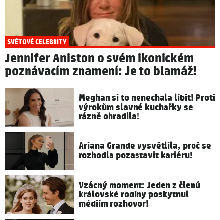
SVĚTOVÉ CELEBRITY
Jennifer Aniston o svém ikonickém
poznávacím znamení: Je to blamáž!
Meghan si to nenechala líbit! Proti
výrokům slavné kuchařky se
rázně ohradila!
Ariana Grande vysvětlila, proč se
rozhodla pozastavit kariéru!
Vzácný moment: Jeden z členů
královské rodiny poskytnul
médiím rozhovor!