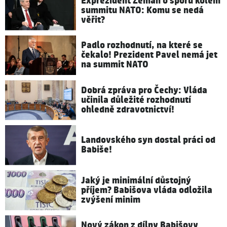
Exprezident Zeman o sporu kolem
summitu NATO: Komu se nedá
věřit?
Padlo rozhodnutí, na které se
čekalo! Prezident Pavel nemá jet
na summit NATO
Dobrá zpráva pro Čechy: Vláda
učinila důležité rozhodnutí
ohledně zdravotnictví!
Landovského syn dostal práci od
Babiše!
Jaký je minimální důstojný
příjem? Babišova vláda odložila
zvýšení minim
Nový zákon z dílny Babišovy