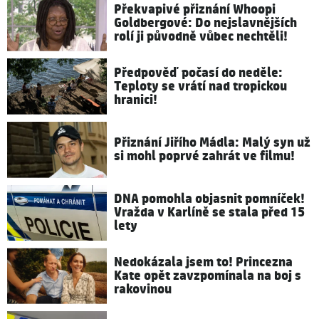
Překvapivé přiznání Whoopi
Goldbergové: Do nejslavnějších
rolí ji původně vůbec nechtěli!
Předpověď počasí do neděle:
Teploty se vrátí nad tropickou
hranici!
Přiznání Jiřího Mádla: Malý syn už
si mohl poprvé zahrát ve filmu!
DNA pomohla objasnit pomníček!
Vražda v Karlíně se stala před 15
lety
Nedokázala jsem to! Princezna
Kate opět zavzpomínala na boj s
rakovinou