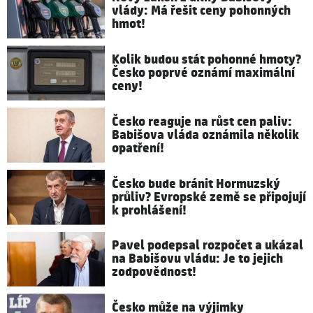
vlády: Má řešit ceny pohonných
hmot!
Kolik budou stát pohonné hmoty?
Česko poprvé oznámí maximální
ceny!
Česko reaguje na růst cen paliv:
Babišova vláda oznámila několik
opatření!
Česko bude bránit Hormuzský
průliv? Evropské země se připojují
k prohlášení!
Pavel podepsal rozpočet a ukázal
na Babišovu vládu: Je to jejich
zodpovědnost!
Česko může na výjimky