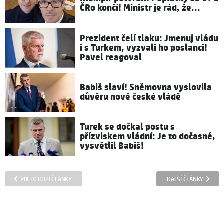
ČRo končí! Ministr je rád, že...
Prezident čelí tlaku: Jmenuj vládu
i s Turkem, vyzvali ho poslanci!
Pavel reagoval
Babiš slaví! Sněmovna vyslovila
důvěru nové české vládě
Turek se dočkal postu s
přízviskem vládní: Je to dočasné,
vysvětlil Babiš!
PŘEDCHOZÍ ČLÁNKY
DALŠÍ ČLÁNKY