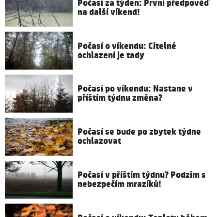
Počasí za týden: První předpověď
na další víkend!
Počasí o víkendu: Citelné
ochlazení je tady
Počasí po víkendu: Nastane v
příštím týdnu změna?
Počasí se bude po zbytek týdne
ochlazovat
Počasí v příštím týdnu? Podzim s
nebezpečím mrazíků!