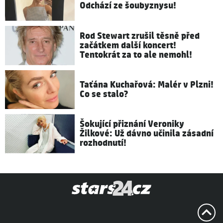
Odchází ze šoubyznysu!
Rod Stewart zrušil těsně před
začátkem další koncert!
Tentokrát za to ale nemohl!
Taťána Kuchařová: Malér v Plzni!
Co se stalo?
Šokující přiznání Veroniky
Žilkové: Už dávno učinila zásadní
rozhodnutí!