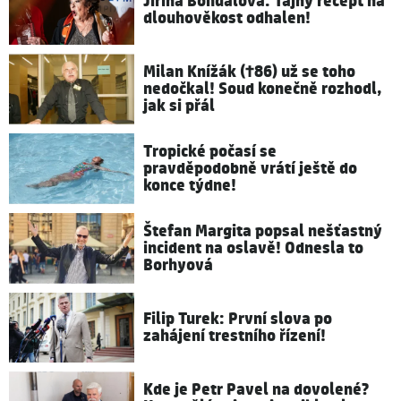
Jiřina Bohdalová: Tajný recept na
dlouhověkost odhalen!
Milan Knížák (†86) už se toho
nedočkal! Soud konečně rozhodl,
jak si přál
Tropické počasí se
pravděpodobně vrátí ještě do
konce týdne!
Štefan Margita popsal nešťastný
incident na oslavě! Odnesla to
Borhyová
Filip Turek: První slova po
zahájení trestního řízení!
Kde je Petr Pavel na dovolené?