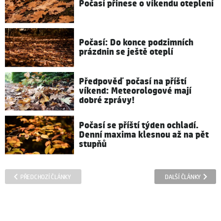
Počasí přinese o víkendu oteplení
Počasí: Do konce podzimních
prázdnin se ještě oteplí
Předpověď počasí na příští
víkend: Meteorologové mají
dobré zprávy!
Počasí se příští týden ochladí.
Denní maxima klesnou až na pět
stupňů
PŘEDCHOZÍ ČLÁNKY
DALŠÍ ČLÁNKY