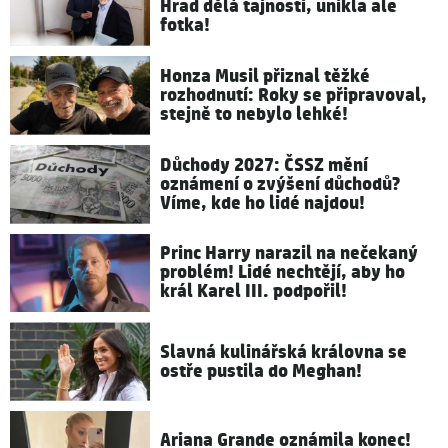
Hrad dělá tajnosti, unikla ale
fotka!
Honza Musil přiznal těžké
rozhodnutí: Roky se připravoval,
stejně to nebylo lehké!
Důchody 2027: ČSSZ mění
oznámení o zvýšení důchodů?
Víme, kde ho lidé najdou!
Princ Harry narazil na nečekaný
problém! Lidé nechtějí, aby ho
král Karel III. podpořil!
Slavná kulinářská královna se
ostře pustila do Meghan!
Ariana Grande oznámila konec!