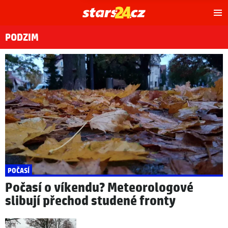
Hl
m
PODZIM
POČASÍ
Počasí o víkendu? Meteorologové
slibují přechod studené fronty