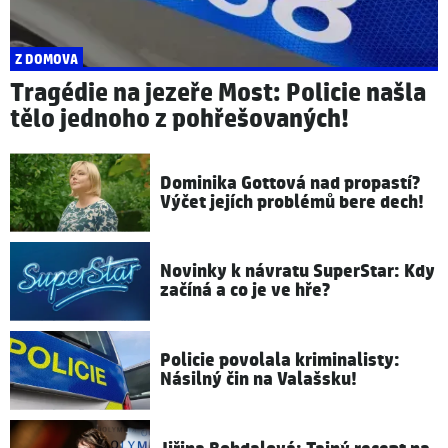
Z DOMOVA
Tragédie na jezeře Most: Policie našla
tělo jednoho z pohřešovaných!
Dominika Gottová nad propastí?
Výčet jejích problémů bere dech!
Novinky k návratu SuperStar: Kdy
začíná a co je ve hře?
Policie povolala kriminalisty:
Násilný čin na Valašsku!