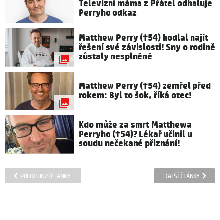
Televizní máma z Přátel odhaluje
Perryho odkaz
Matthew Perry (†54) hodlal najít
řešení své závislosti! Sny o rodině
zůstaly nesplněné
Matthew Perry (†54) zemřel před
rokem: Byl to šok, říká otec!
Kdo může za smrt Matthewa
Perryho (†54)? Lékař učinil u
soudu nečekané přiznání!
PŘEDCHOZÍ ČLÁNKY
DALŠÍ ČLÁNKY