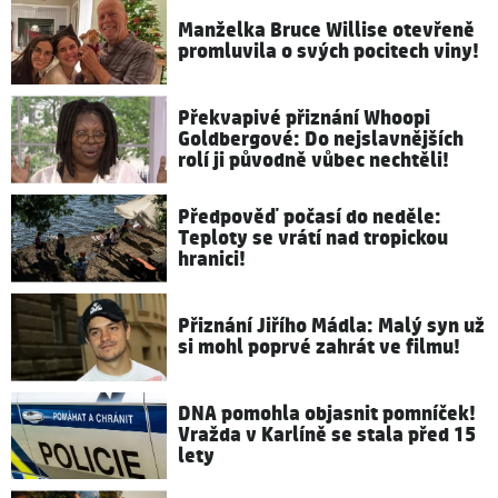
Manželka Bruce Willise otevřeně
promluvila o svých pocitech viny!
Překvapivé přiznání Whoopi
Goldbergové: Do nejslavnějších
rolí ji původně vůbec nechtěli!
Předpověď počasí do neděle:
Teploty se vrátí nad tropickou
hranici!
Přiznání Jiřího Mádla: Malý syn už
si mohl poprvé zahrát ve filmu!
DNA pomohla objasnit pomníček!
Vražda v Karlíně se stala před 15
lety