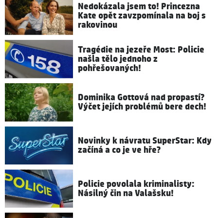
Nedokázala jsem to! Princezna
Kate opět zavzpomínala na boj s
rakovinou
Tragédie na jezeře Most: Policie
našla tělo jednoho z
pohřešovaných!
Dominika Gottová nad propastí?
Výčet jejích problémů bere dech!
Novinky k návratu SuperStar: Kdy
začíná a co je ve hře?
Policie povolala kriminalisty:
Násilný čin na Valašsku!