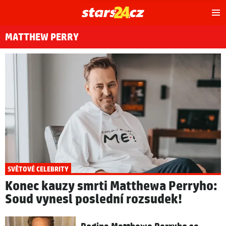
Hl
m
MATTHEW PERRY
SVĚTOVÉ CELEBRITY
Konec kauzy smrti Matthewa Perryho:
Soud vynesl poslední rozsudek!