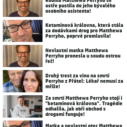
Rodina Matthewa Perryho se
ostře pustila do jeho bývalého
osobního asistenta!
Ketaminová královna, která stála
za dodávkami drog pro Matthewa
Perryho, poprvé promluvila!
Nevlastní matka Matthewa
Perryho pronesla u soudu ostrou
řeč!
Druhý trest za vinu na smrti
Perryho z Přátel: Lékař nemusí za
mříže!
Za smrtí Matthewa Perryho stojí i
"ketaminová královna". Tragédie
odhalila, jak obří obchod s
drogami funguje!
Matka a nevlastní otec Matthewa