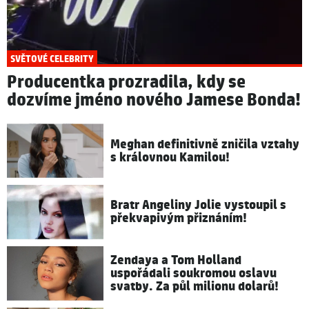
SVĚTOVÉ CELEBRITY
Producentka prozradila, kdy se
dozvíme jméno nového Jamese Bonda!
Meghan definitivně zničila vztahy
s královnou Kamilou!
Bratr Angeliny Jolie vystoupil s
překvapivým přiznáním!
Zendaya a Tom Holland
uspořádali soukromou oslavu
svatby. Za půl milionu dolarů!