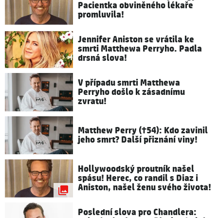
Pacientka obviněného lékaře
promluvila!
Jennifer Aniston se vrátila ke
smrti Matthewa Perryho. Padla
drsná slova!
V případu smrti Matthewa
Perryho došlo k zásadnímu
zvratu!
Matthew Perry (†54): Kdo zavinil
jeho smrt? Další přiznání viny!
Hollywoodský proutník našel
spásu! Herec, co randil s Diaz i
Aniston, našel ženu svého života!
Poslední slova pro Chandlera: