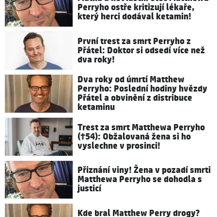
Perryho ostře kritizují lékaře,
který herci dodával ketamin!
První trest za smrt Perryho z
Přátel: Doktor si odsedí více než
dva roky!
Dva roky od úmrtí Matthew
Perryho: Poslední hodiny hvězdy
Přátel a obvinění z distribuce
ketaminu
Trest za smrt Matthewa Perryho
(†54): Obžalovaná žena si ho
vyslechne v prosinci!
Přiznání viny! Žena v pozadí smrti
Matthewa Perryho se dohodla s
justicí
Kde bral Matthew Perry drogy?