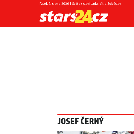
Pátek 7. srpna 2026 | Svátek slaví Lada, zítra Soběslav
JOSEF ČERNÝ