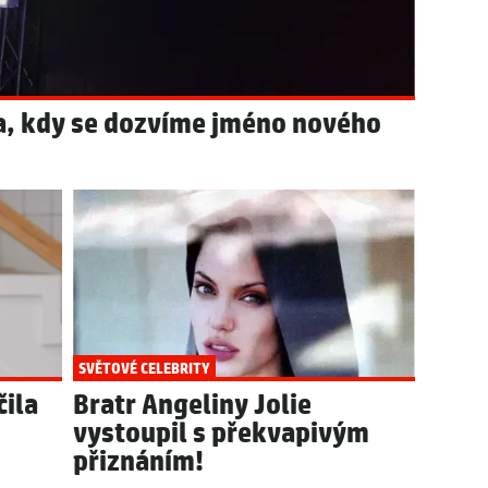
a, kdy se dozvíme jméno nového
SVĚTOVÉ CELEBRITY
čila
Bratr Angeliny Jolie
vystoupil s překvapivým
přiznáním!