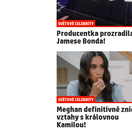
SVĚTOVÉ CELEBRITY
Producentka prozradil
Jamese Bonda!
SVĚTOVÉ CELEBRITY
Meghan definitivně zni
vztahy s královnou
Kamilou!