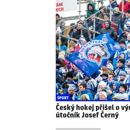
SVĚTOVÉ CELEBRITY
POČASÍ
Producentka prozrad
Předpověď počasí do 
nového Jamese Bond
tropickou hranici!
SPORT
Český hokej přišel o v
útočník Josef Černý