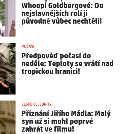
Whoopi Goldbergové: Do
nejslavnějších rolí ji
původně vůbec nechtěli!
POČASÍ
Předpověď počasí do
neděle: Teploty se vrátí nad
tropickou hranici!
ČESKÉ CELEBRITY
Přiznání Jiřího Mádla: Malý
syn už si mohl poprvé
zahrát ve filmu!