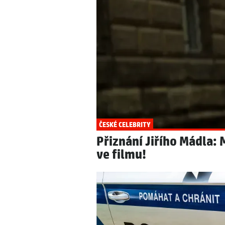
ČESKÉ CELEBRITY
Přiznání Jiřího Mádla: 
ve filmu!