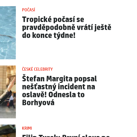
POČASÍ
Tropické počasí se
pravděpodobně vrátí ještě
do konce týdne!
ČESKÉ CELEBRITY
Štefan Margita popsal
nešťastný incident na
oslavě! Odnesla to
Borhyová
KRIMI