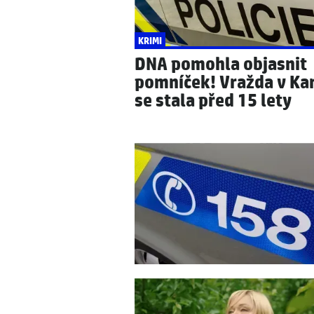
KRIMI
DNA pomohla objasnit
pomníček! Vražda v Kar
se stala před 15 lety