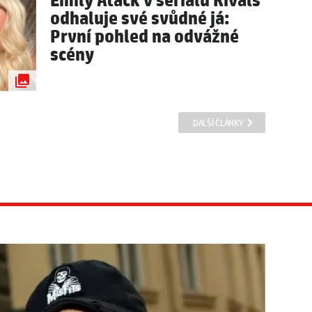
Emily Atack v seriálu Rivals
odhaluje své svůdné já:
První pohled na odvážné
scény
DALŠÍ ČLÁNKY