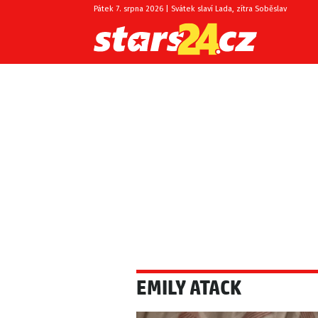
Pátek 7. srpna 2026 | Svátek slaví Lada, zítra Soběslav
EMILY ATACK