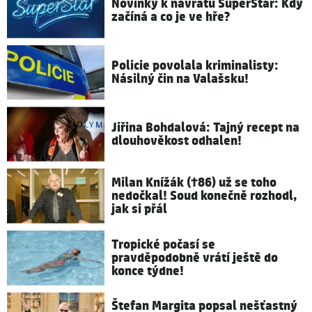
Novinky k návratu SuperStar: Kdy
začíná a co je ve hře?
Policie povolala kriminalisty:
Násilný čin na Valašsku!
Jiřina Bohdalová: Tajný recept na
dlouhověkost odhalen!
Milan Knížák (†86) už se toho
nedočkal! Soud konečně rozhodl,
jak si přál
Tropické počasí se
pravděpodobně vrátí ještě do
konce týdne!
Štefan Margita popsal nešťastný