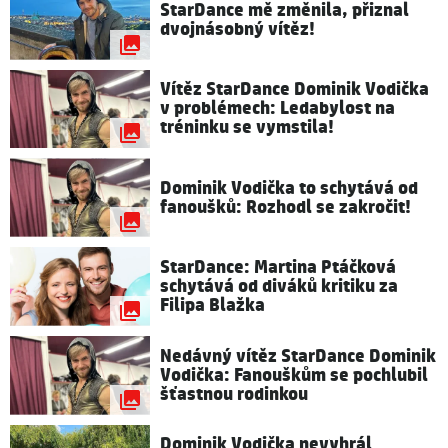
StarDance mě změnila, přiznal
dvojnásobný vítěz!
Vítěz StarDance Dominik Vodička
v problémech: Ledabylost na
tréninku se vymstila!
Dominik Vodička to schytává od
fanoušků: Rozhodl se zakročit!
StarDance: Martina Ptáčková
schytává od diváků kritiku za
Filipa Blažka
Nedávný vítěz StarDance Dominik
Vodička: Fanouškům se pochlubil
šťastnou rodinkou
Dominik Vodička nevyhrál