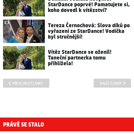
StarDance poprvé! Pamatujete si,
koho dovedl k vítězství?
Tereza Černochová: Slova díků po
vyřazení ze StarDance! Vodička
byl stručnější!
Vítěz StarDance se oženil!
Taneční partnerka tomu
přihlížela!
PŘEDCHOZÍ ČLÁNKY
DALŠÍ ČLÁNKY
PRÁVĚ SE STALO