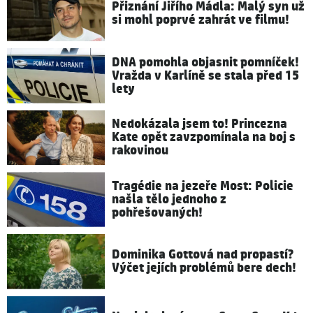
Přiznání Jiřího Mádla: Malý syn už
si mohl poprvé zahrát ve filmu!
DNA pomohla objasnit pomníček!
Vražda v Karlíně se stala před 15
lety
Nedokázala jsem to! Princezna
Kate opět zavzpomínala na boj s
rakovinou
Tragédie na jezeře Most: Policie
našla tělo jednoho z
pohřešovaných!
Dominika Gottová nad propastí?
Výčet jejích problémů bere dech!