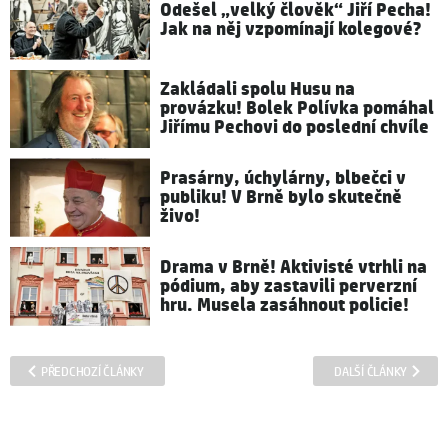
Odešel „velký člověk“ Jiří Pecha!
Jak na něj vzpomínají kolegové?
Zakládali spolu Husu na
provázku! Bolek Polívka pomáhal
Jiřímu Pechovi do poslední chvíle
Prasárny, úchylárny, blbečci v
publiku! V Brně bylo skutečně
živo!
Drama v Brně! Aktivisté vtrhli na
pódium, aby zastavili perverzní
hru. Musela zasáhnout policie!
PŘEDCHOZÍ ČLÁNKY
DALŠÍ ČLÁNKY