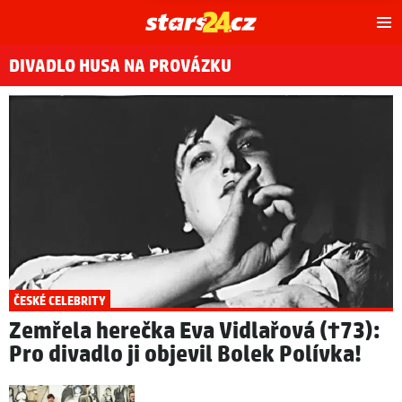
Hl
m
DIVADLO HUSA NA PROVÁZKU
ČESKÉ CELEBRITY
Zemřela herečka Eva Vidlařová (†73):
Pro divadlo ji objevil Bolek Polívka!