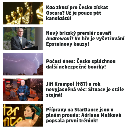
Kdo zkusí pro Česko získat
Oscara? Už je pouze pět
kandidátů!
Nový britský premiér zavaří
Andrewovi? Ve hře je vyšetřování
Epsteinovy kauzy!
Počasí dnes: Česko spláchnou
další nebezpečné bouřky!
Jiří Krampol (†87) a rok
nevyjasněná věc: Situace je stále
stejná!
Přípravy na StarDance jsou v
plném proudu: Adriana Mašková
popsala první trénink!