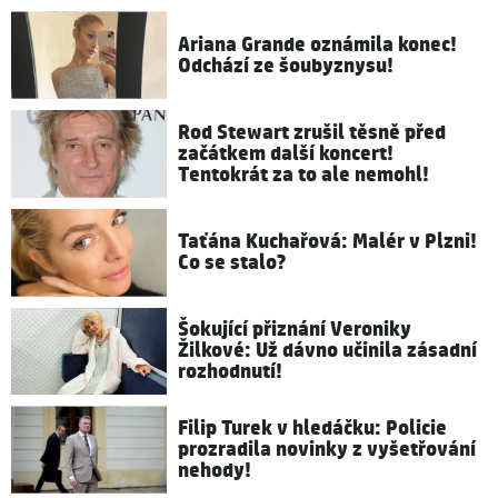
Ariana Grande oznámila konec!
Odchází ze šoubyznysu!
Rod Stewart zrušil těsně před
začátkem další koncert!
Tentokrát za to ale nemohl!
Taťána Kuchařová: Malér v Plzni!
Co se stalo?
Šokující přiznání Veroniky
Žilkové: Už dávno učinila zásadní
rozhodnutí!
Filip Turek v hledáčku: Policie
prozradila novinky z vyšetřování
nehody!