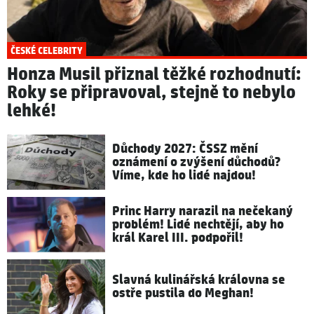
ČESKÉ CELEBRITY
Honza Musil přiznal těžké rozhodnutí:
Roky se připravoval, stejně to nebylo
lehké!
Důchody 2027: ČSSZ mění
oznámení o zvýšení důchodů?
Víme, kde ho lidé najdou!
Princ Harry narazil na nečekaný
problém! Lidé nechtějí, aby ho
král Karel III. podpořil!
Slavná kulinářská královna se
ostře pustila do Meghan!