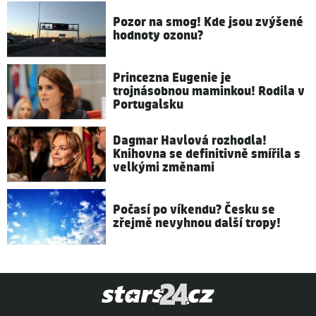
Pozor na smog! Kde jsou zvýšené
hodnoty ozonu?
Princezna Eugenie je
trojnásobnou maminkou! Rodila v
Portugalsku
Dagmar Havlová rozhodla!
Knihovna se definitivně smířila s
velkými změnami
Počasí po víkendu? Česku se
zřejmě nevyhnou další tropy!