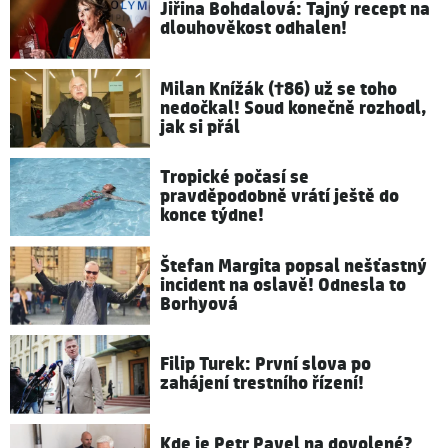
Jiřina Bohdalová: Tajný recept na
dlouhověkost odhalen!
Milan Knížák (†86) už se toho
nedočkal! Soud konečně rozhodl,
jak si přál
Tropické počasí se
pravděpodobně vrátí ještě do
konce týdne!
Štefan Margita popsal nešťastný
incident na oslavě! Odnesla to
Borhyová
Filip Turek: První slova po
zahájení trestního řízení!
Kde je Petr Pavel na dovolené?