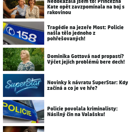
Nedokázala jsem to! Princezna
Kate opět zavzpomínala na boj s
rakovinou
Tragédie na jezeře Most: Policie
našla tělo jednoho z
pohřešovaných!
Dominika Gottová nad propastí?
Výčet jejích problémů bere dech!
Novinky k návratu SuperStar: Kdy
začíná a co je ve hře?
Policie povolala kriminalisty:
Násilný čin na Valašsku!