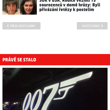
ŠOK v USA: Rodiče věznili 13
sourozenců v domě hrůzy: Byli
přivázáni řetězy k postelím
PŘEDCHOZÍ ČLÁNKY
DALŠÍ ČLÁNKY
PRÁVĚ SE STALO