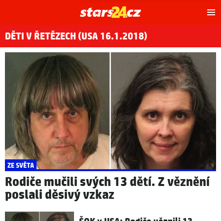
Hl
m
DĚTI V ŘETĚZECH (USA 16.1.2018)
ZE SVĚTA
Rodiče mučili svých 13 dětí. Z věznění
poslali děsivý vzkaz