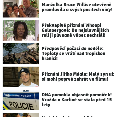
Manželka Bruce Willise otevřeně
promluvila o svých pocitech viny!
Překvapivé přiznání Whoopi
Goldbergové: Do nejslavnějších
rolí ji původně vůbec nechtěli!
Předpověď počasí do neděle:
Teploty se vrátí nad tropickou
hranici!
Přiznání Jiřího Mádla: Malý syn už
si mohl poprvé zahrát ve filmu!
DNA pomohla objasnit pomníček!
Vražda v Karlíně se stala před 15
lety