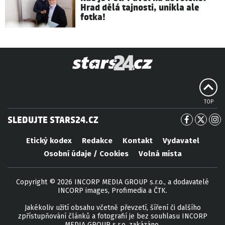
Hrad dělá tajnosti, unikla ale
fotka!
TOP
SLEDUJTE STARS24.CZ
Etický kodex
Redakce
Kontakt
Vydavatel
Osobní údaje / Cookies
Volná místa
Copyright © 2026 INCORP MEDIA GROUP s.r.o., a dodavatelé
INCORP images, Profimedia a ČTK.
Jakékoliv užití obsahu včetně převzetí, šíření či dalšího
zpřístupňování článků a fotografií je bez souhlasu INCORP
MEDIA GROUP s.r.o. zakázáno.