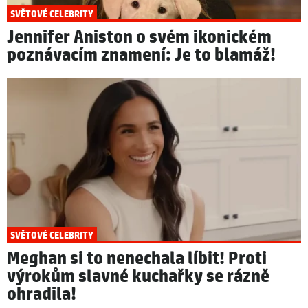
SVĚTOVÉ CELEBRITY
Jennifer Aniston o svém ikonickém
poznávacím znamení: Je to blamáž!
SVĚTOVÉ CELEBRITY
Meghan si to nenechala líbit! Proti
výrokům slavné kuchařky se rázně
ohradila!