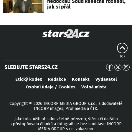
nedočkal! Soud konečně rozhodl,
jak si přál
TOP
SLEDUJTE STARS24.CZ
Etický kodex
Redakce
Kontakt
Vydavatel
Osobní údaje / Cookies
Volná místa
Copyright © 2026 INCORP MEDIA GROUP s.r.o., a dodavatelé
INCORP images, Profimedia a ČTK.
Jakékoliv užití obsahu včetně převzetí, šíření či dalšího
zpřístupňování článků a fotografií je bez souhlasu INCORP
MEDIA GROUP s.r.o. zakázáno.