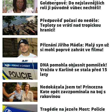
Goldbergové: Do nejslavnějších
rolí ji původně vůbec nechtěli!
Předpověď počasí do neděle:
Teploty se vrátí nad tropickou
hranici!
Přiznání Jiřího Mádla: Malý syn už
si mohl poprvé zahrát ve filmu!
DNA pomohla objasnit pomníček!
Vražda v Karlíně se stala před 15
lety
Nedokázala jsem to! Princezna
Kate opět zavzpomínala na boj s
rakovinou
Tragédie na jezeře Most: Policie