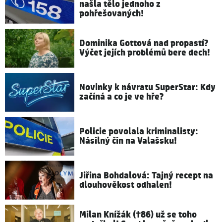
našla tělo jednoho z
pohřešovaných!
Dominika Gottová nad propastí?
Výčet jejích problémů bere dech!
Novinky k návratu SuperStar: Kdy
začíná a co je ve hře?
Policie povolala kriminalisty:
Násilný čin na Valašsku!
Jiřina Bohdalová: Tajný recept na
dlouhověkost odhalen!
Milan Knížák (†86) už se toho