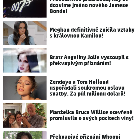
dozvíme jméno nového Jamese
Bonda!
Meghan definitivně zničila vztahy
s královnou Kamilou!
Bratr Angeliny Jolie vystoupil s
překvapivým přiznáním!
Zendaya a Tom Holland
uspořádali soukromou oslavu
svatby. Za půl milionu dolarů!
Manželka Bruce Willise otevřeně
promluvila o svých pocitech viny!
Překvapivé přiznání Whoopi