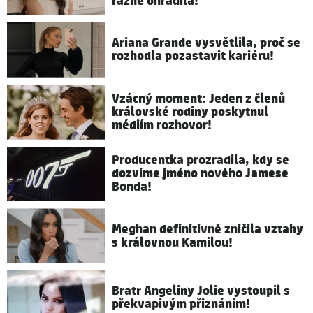
rázně ohradila!
Ariana Grande vysvětlila, proč se
rozhodla pozastavit kariéru!
Vzácný moment: Jeden z členů
královské rodiny poskytnul
médiím rozhovor!
Producentka prozradila, kdy se
dozvíme jméno nového Jamese
Bonda!
Meghan definitivně zničila vztahy
s královnou Kamilou!
Bratr Angeliny Jolie vystoupil s
překvapivým přiznáním!