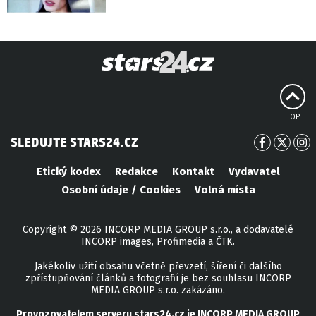
TOP
SLEDUJTE STARS24.CZ
Etický kodex
Redakce
Kontakt
Vydavatel
Osobní údaje / Cookies
Volná místa
Copyright © 2026 INCORP MEDIA GROUP s.r.o., a dodavatelé
INCORP images, Profimedia a ČTK.
Jakékoliv užití obsahu včetně převzetí, šíření či dalšího
zpřístupňování článků a fotografií je bez souhlasu INCORP
MEDIA GROUP s.r.o. zakázáno.
Provozovatelem serveru
stars24.cz
je
INCORP MEDIA GROUP