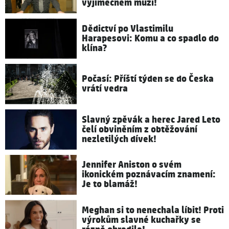
výjimečném muži!
Dědictví po Vlastimilu
Harapesovi: Komu a co spadlo do
klína?
Počasí: Příští týden se do Česka
vrátí vedra
Slavný zpěvák a herec Jared Leto
čelí obviněním z obtěžování
nezletilých dívek!
Jennifer Aniston o svém
ikonickém poznávacím znamení:
Je to blamáž!
Meghan si to nenechala líbit! Proti
výrokům slavné kuchařky se