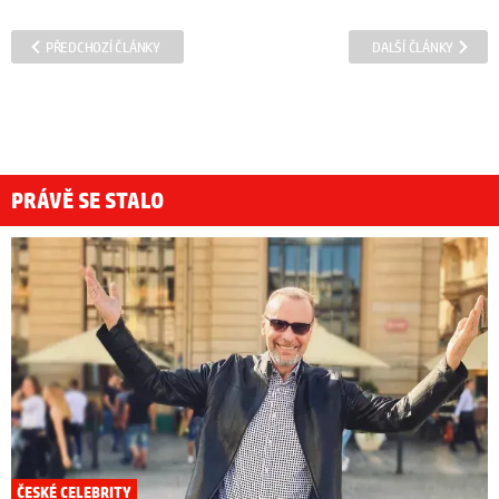
PŘEDCHOZÍ ČLÁNKY
DALŠÍ ČLÁNKY
PRÁVĚ SE STALO
ČESKÉ CELEBRITY