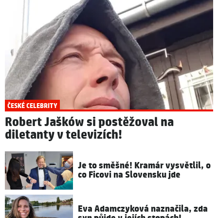
ČESKÉ CELEBRITY
Robert Jašków si postěžoval na
diletanty v televizích!
Je to směšné! Kramár vysvětlil, o
co Ficovi na Slovensku jde
Eva Adamczyková naznačila, zda