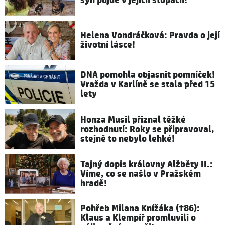
syn půjde v jejích stopách!
Helena Vondráčková: Pravda o její
životní lásce!
DNA pomohla objasnit pomníček!
Vražda v Karlíně se stala před 15
lety
Honza Musil přiznal těžké
rozhodnutí: Roky se připravoval,
stejně to nebylo lehké!
Tajný dopis královny Alžběty II.:
Víme, co se našlo v Pražském
hradě!
Pohřeb Milana Knížáka (†86):
Klaus a Klempíř promluvili o