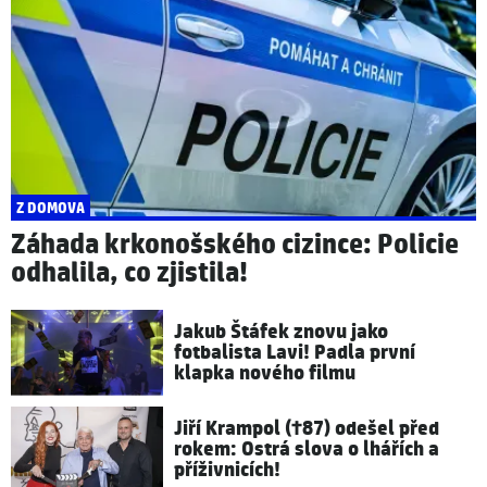
Z DOMOVA
Záhada krkonošského cizince: Policie
odhalila, co zjistila!
Jakub Štáfek znovu jako
fotbalista Lavi! Padla první
klapka nového filmu
Jiří Krampol (†87) odešel před
rokem: Ostrá slova o lhářích a
příživnicích!