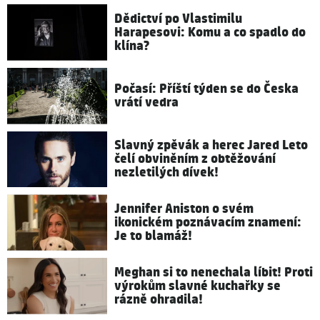
Dědictví po Vlastimilu
Harapesovi: Komu a co spadlo do
klína?
Počasí: Příští týden se do Česka
vrátí vedra
Slavný zpěvák a herec Jared Leto
čelí obviněním z obtěžování
nezletilých dívek!
Jennifer Aniston o svém
ikonickém poznávacím znamení:
Je to blamáž!
Meghan si to nenechala líbit! Proti
výrokům slavné kuchařky se
rázně ohradila!