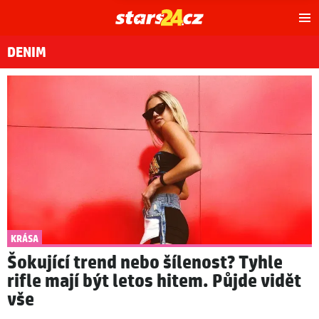
Hl
m
DENIM
KRÁSA
Šokující trend nebo šílenost? Tyhle
rifle mají být letos hitem. Půjde vidět
vše