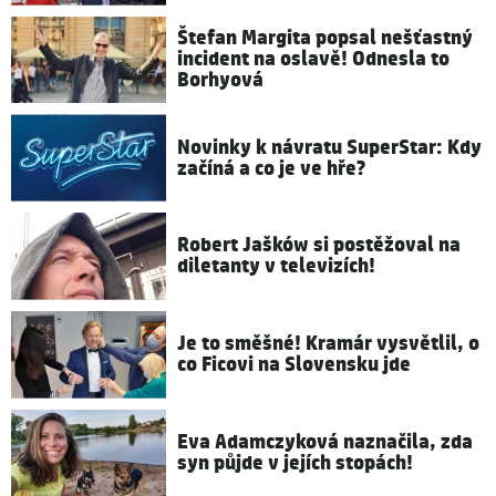
Štefan Margita popsal nešťastný
incident na oslavě! Odnesla to
Borhyová
Novinky k návratu SuperStar: Kdy
začíná a co je ve hře?
Robert Jašków si postěžoval na
diletanty v televizích!
Je to směšné! Kramár vysvětlil, o
co Ficovi na Slovensku jde
Eva Adamczyková naznačila, zda
syn půjde v jejích stopách!