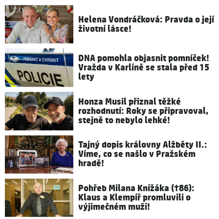
Helena Vondráčková: Pravda o její
životní lásce!
DNA pomohla objasnit pomníček!
Vražda v Karlíně se stala před 15
lety
Honza Musil přiznal těžké
rozhodnutí: Roky se připravoval,
stejně to nebylo lehké!
Tajný dopis královny Alžběty II.:
Víme, co se našlo v Pražském
hradě!
Pohřeb Milana Knížáka (†86):
Klaus a Klempíř promluvili o
výjimečném muži!