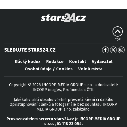
TOP
SLEDUJTE STARS24.CZ
Etický kodex
Redakce
Kontakt
Vydavatel
Osobní údaje / Cookies
Volná místa
Copyright © 2026 INCORP MEDIA GROUP s.r.o., a dodavatelé
INCORP images, Profimedia a ČTK.
Jakékoliv užití obsahu včetně převzetí, šíření či dalšího
zpřístupňování článků a fotografií je bez souhlasu INCORP
MEDIA GROUP s.r.o. zakázáno.
Provozovatelem serveru
stars24.cz
je
INCORP MEDIA GROUP
s.r.o.
, IC:
118 23 054
.