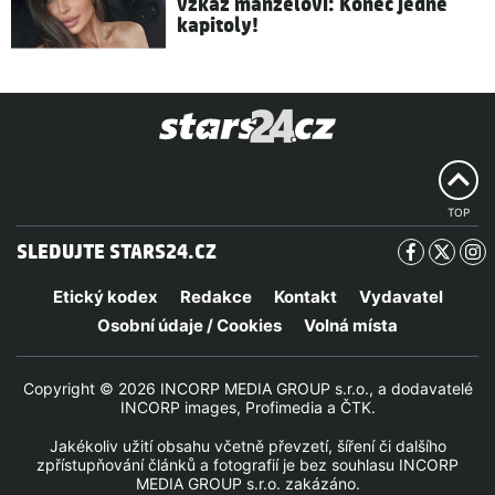
vzkaz manželovi: Konec jedné
kapitoly!
TOP
SLEDUJTE STARS24.CZ
Etický kodex
Redakce
Kontakt
Vydavatel
Osobní údaje / Cookies
Volná místa
Copyright © 2026 INCORP MEDIA GROUP s.r.o., a dodavatelé
INCORP images, Profimedia a ČTK.
Jakékoliv užití obsahu včetně převzetí, šíření či dalšího
zpřístupňování článků a fotografií je bez souhlasu INCORP
MEDIA GROUP s.r.o. zakázáno.