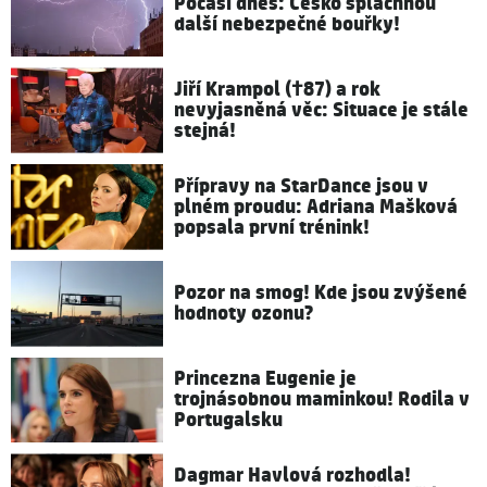
Počasí dnes: Česko spláchnou
další nebezpečné bouřky!
Jiří Krampol (†87) a rok
nevyjasněná věc: Situace je stále
stejná!
Přípravy na StarDance jsou v
plném proudu: Adriana Mašková
popsala první trénink!
Pozor na smog! Kde jsou zvýšené
hodnoty ozonu?
Princezna Eugenie je
trojnásobnou maminkou! Rodila v
Portugalsku
Dagmar Havlová rozhodla!