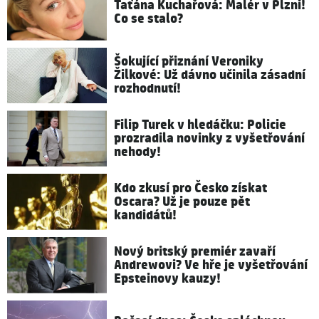
Taťána Kuchařová: Malér v Plzni!
Co se stalo?
Šokující přiznání Veroniky
Žilkové: Už dávno učinila zásadní
rozhodnutí!
Filip Turek v hledáčku: Policie
prozradila novinky z vyšetřování
nehody!
Kdo zkusí pro Česko získat
Oscara? Už je pouze pět
kandidátů!
Nový britský premiér zavaří
Andrewovi? Ve hře je vyšetřování
Epsteinovy kauzy!