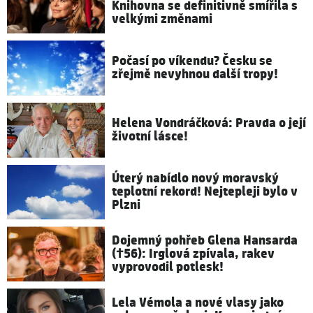
Knihovna se definitivně smířila s
velkými změnami
Počasí po víkendu? Česku se
zřejmě nevyhnou další tropy!
Helena Vondráčková: Pravda o její
životní lásce!
Úterý nabídlo nový moravský
teplotní rekord! Nejtepleji bylo v
Plzni
Dojemný pohřeb Glena Hansarda
(†56): Irglová zpívala, rakev
vyprovodil potlesk!
Lela Vémola a nové vlasy jako