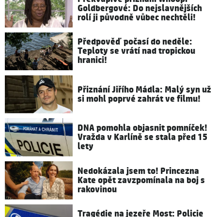
Goldbergové: Do nejslavnějších
rolí ji původně vůbec nechtěli!
Předpověď počasí do neděle:
Teploty se vrátí nad tropickou
hranici!
Přiznání Jiřího Mádla: Malý syn už
si mohl poprvé zahrát ve filmu!
DNA pomohla objasnit pomníček!
Vražda v Karlíně se stala před 15
lety
Nedokázala jsem to! Princezna
Kate opět zavzpomínala na boj s
rakovinou
Tragédie na jezeře Most: Policie