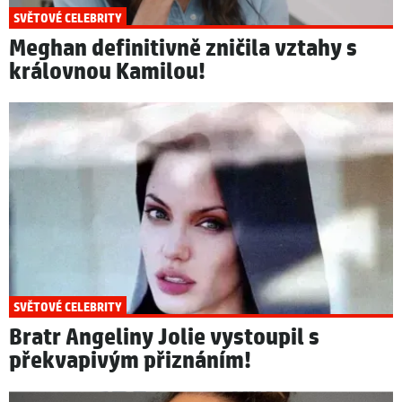
SVĚTOVÉ CELEBRITY
Meghan definitivně zničila vztahy s
královnou Kamilou!
SVĚTOVÉ CELEBRITY
Bratr Angeliny Jolie vystoupil s
překvapivým přiznáním!