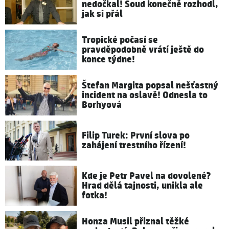
nedočkal! Soud konečně rozhodl,
jak si přál
Tropické počasí se
pravděpodobně vrátí ještě do
konce týdne!
Štefan Margita popsal nešťastný
incident na oslavě! Odnesla to
Borhyová
Filip Turek: První slova po
zahájení trestního řízení!
Kde je Petr Pavel na dovolené?
Hrad dělá tajnosti, unikla ale
fotka!
Honza Musil přiznal těžké