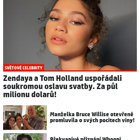
SVĚTOVÉ CELEBRITY
Zendaya a Tom Holland uspořádali
soukromou oslavu svatby. Za půl
milionu dolarů!
Manželka Bruce Willise otevřeně
promluvila o svých pocitech viny!
Překvapivé přiznání Whoopi