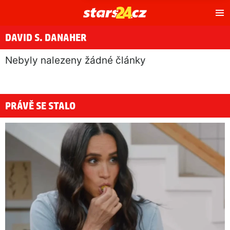
Hl
m
DAVID S. DANAHER
Nebyly nalezeny žádné články
PRÁVĚ SE STALO