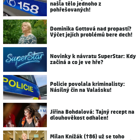
našla tělo jednoho z
pohřešovaných!
Dominika Gottová nad propastí?
Výčet jejích problémů bere dech!
Novinky k návratu SuperStar: Kdy
začíná a co je ve hře?
Policie povolala kriminalisty:
Násilný čin na Valašsku!
Jiřina Bohdalová: Tajný recept na
dlouhověkost odhalen!
Milan Knížák (†86) už se toho