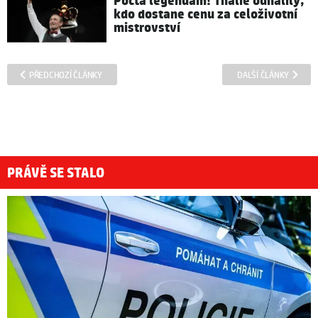
Pocta legendám! Thálie odhalily,
kdo dostane cenu za celoživotní
mistrovství
PŘEDCHOZÍ ČLÁNKY
DALŠÍ ČLÁNKY
PRÁVĚ SE STALO