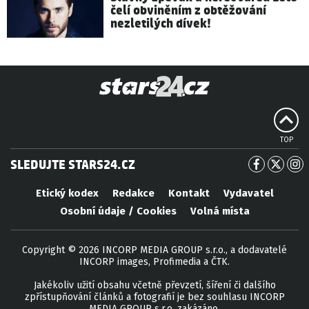
čelí obviněním z obtěžování
nezletilých dívek!
TOP
SLEDUJTE STARS24.CZ
Etický kodex
Redakce
Kontakt
Vydavatel
Osobní údaje / Cookies
Volná místa
Copyright © 2026 INCORP MEDIA GROUP s.r.o., a dodavatelé
INCORP images, Profimedia a ČTK.
Jakékoliv užití obsahu včetně převzetí, šíření či dalšího
zpřístupňování článků a fotografií je bez souhlasu INCORP
MEDIA GROUP s.r.o. zakázáno.