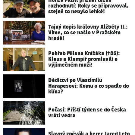
Honza Musil přiznal těžké
rozhodnutí: Roky se připravoval,
stejně to nebylo lehké!
Tajný dopis královny Alžběty II.:
Víme, co se našlo v Pražském
hradě!
Pohřeb Milana Knížáka (†86):
Klaus a Klempíř promluvili o
výjimečném muži!
Dědictví po Vlastimilu
Harapesovi: Komu a co spadlo do
klína?
Počasí: Příští týden se do Česka
vrátí vedra
Slavný zpěvák a herec Jared Leto