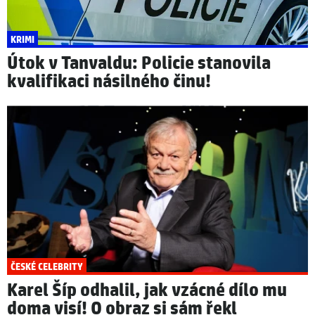
KRIMI
Útok v Tanvaldu: Policie stanovila
kvalifikaci násilného činu!
ČESKÉ CELEBRITY
Karel Šíp odhalil, jak vzácné dílo mu
doma visí! O obraz si sám řekl