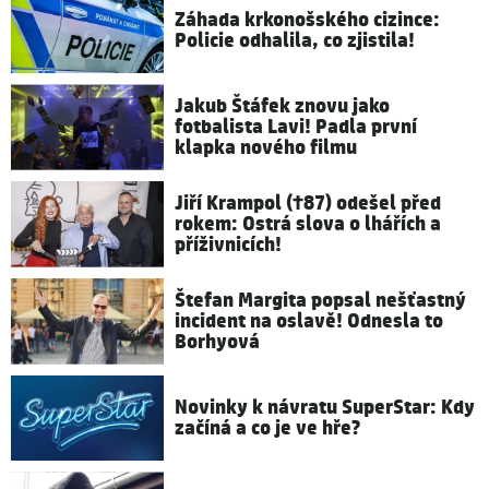
Záhada krkonošského cizince:
Policie odhalila, co zjistila!
Jakub Štáfek znovu jako
fotbalista Lavi! Padla první
klapka nového filmu
Jiří Krampol (†87) odešel před
rokem: Ostrá slova o lhářích a
příživnicích!
Štefan Margita popsal nešťastný
incident na oslavě! Odnesla to
Borhyová
Novinky k návratu SuperStar: Kdy
začíná a co je ve hře?