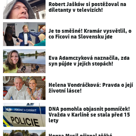
Robert Jašków si postěžoval na
diletanty v televizích!
Je to směšné! Kramár vysvětlil, o
co Ficovi na Slovensku jde
Eva Adamczyková naznačila, zda
syn půjde v jejích stopách!
Helena Vondráčková: Pravda o její
životní lásce!
DNA pomohla objasnit pomníček!
Vražda v Karlíně se stala před 15
lety