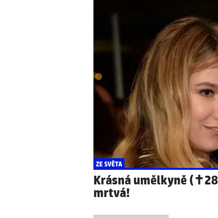
SVĚTOVÉ CELEBRITY
POČASÍ
Ariana Grande vysvět
Předpověď počasí do 
kariéru!
tropickou hranici!
ZE SVĚTA
Krásná umělkyně (✝28)
mrtvá!