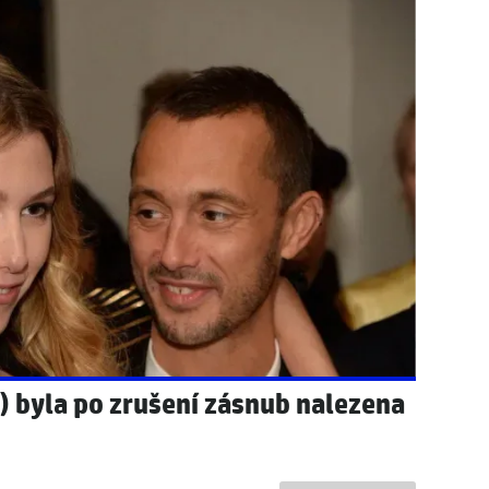
lila, proč se rozhodla pozastavit
neděle: Teploty se vrátí nad
 byla po zrušení zásnub nalezena