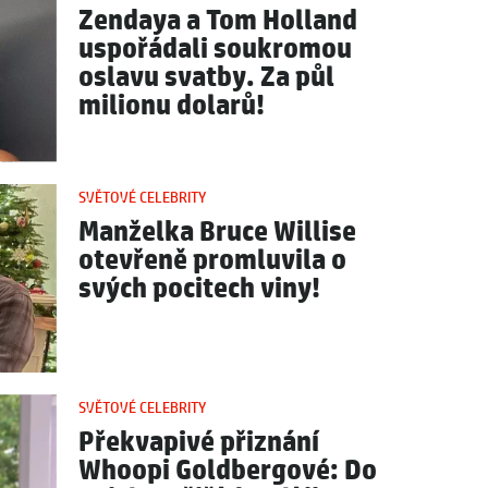
Zendaya a Tom Holland
uspořádali soukromou
oslavu svatby. Za půl
milionu dolarů!
SVĚTOVÉ CELEBRITY
Manželka Bruce Willise
otevřeně promluvila o
svých pocitech viny!
SVĚTOVÉ CELEBRITY
Překvapivé přiznání
Whoopi Goldbergové: Do