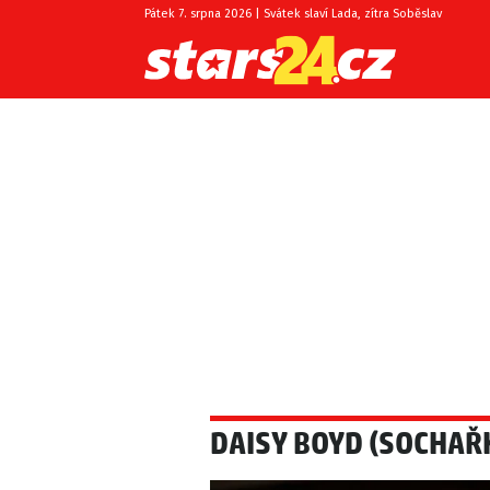
Pátek 7. srpna 2026 | Svátek slaví Lada, zítra Soběslav
DAISY BOYD (SOCHAŘ