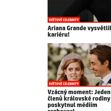
SVĚTOVÉ CELEBRITY
Ariana Grande vysvětli
kariéru!
SVĚTOVÉ CELEBRITY
Vzácný moment: Jeden
členů královské rodiny
poskytnul médiím