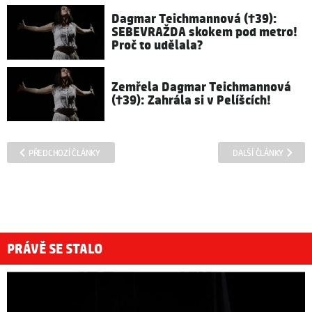
Dagmar Teichmannová (†39):
SEBEVRAŽDA skokem pod metro!
Proč to udělala?
Zemřela Dagmar Teichmannová
(†39): Zahrála si v Pelíšcích!
PŘEDCHOZÍ ČLÁNKY
DALŠÍ ČLÁNKY
PRÁVĚ SE STALO