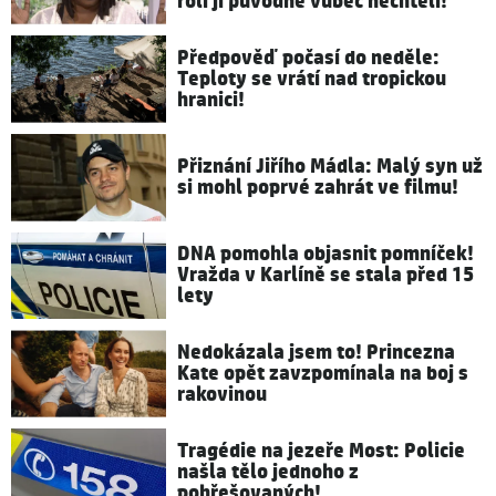
rolí ji původně vůbec nechtěli!
Předpověď počasí do neděle:
Teploty se vrátí nad tropickou
hranici!
Přiznání Jiřího Mádla: Malý syn už
si mohl poprvé zahrát ve filmu!
DNA pomohla objasnit pomníček!
Vražda v Karlíně se stala před 15
lety
Nedokázala jsem to! Princezna
Kate opět zavzpomínala na boj s
rakovinou
Tragédie na jezeře Most: Policie
našla tělo jednoho z
pohřešovaných!