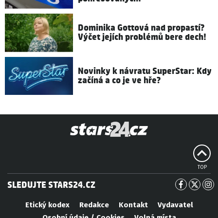
Dominika Gottová nad propastí?
Výčet jejích problémů bere dech!
Novinky k návratu SuperStar: Kdy
začíná a co je ve hře?
TOP
SLEDUJTE STARS24.CZ
Etický kodex
Redakce
Kontakt
Vydavatel
Osobní údaje / Cookies
Volná místa