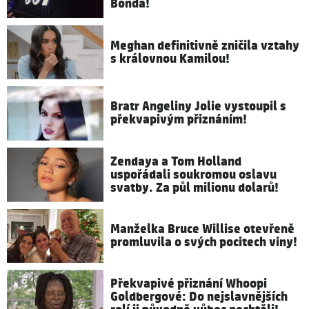
Bonda!
Meghan definitivně zničila vztahy
s královnou Kamilou!
Bratr Angeliny Jolie vystoupil s
překvapivým přiznáním!
Zendaya a Tom Holland
uspořádali soukromou oslavu
svatby. Za půl milionu dolarů!
Manželka Bruce Willise otevřeně
promluvila o svých pocitech viny!
Překvapivé přiznání Whoopi
Goldbergové: Do nejslavnějších