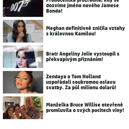
Producentka prozradila, kdy se
dozvíme jméno nového Jamese
Bonda!
Meghan definitivně zničila vztahy
s královnou Kamilou!
Bratr Angeliny Jolie vystoupil s
překvapivým přiznáním!
Zendaya a Tom Holland
uspořádali soukromou oslavu
svatby. Za půl milionu dolarů!
Manželka Bruce Willise otevřeně
promluvila o svých pocitech viny!