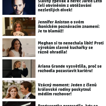
Slavný zpěvák a herec Jared Leto
čelí obviněním z obtěžování
nezletilých dívek!
Jennifer Aniston o svém
ikonickém poznávacím znamení:
Je to blamáž!
Meghan si to nenechala líbit! Proti
výrokům slavné kuchařky se
rázně ohradila!
Ariana Grande vysvětlila, proč se
rozhodla pozastavit kariéru!
Vzácný moment: Jeden z členů
královské rodiny poskytnul
médiím rozhovor!