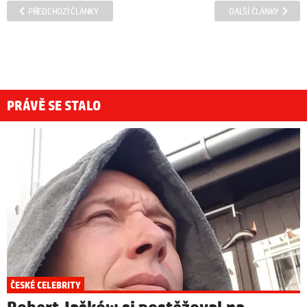
PŘEDCHOZÍ ČLÁNKY
DALŠÍ ČLÁNKY
PRÁVĚ SE STALO
ČESKÉ CELEBRITY