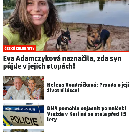
ČESKÉ CELEBRITY
Eva Adamczyková naznačila, zda syn
půjde v jejích stopách!
Helena Vondráčková: Pravda o její
životní lásce!
DNA pomohla objasnit pomníček!
Vražda v Karlíně se stala před 15
lety