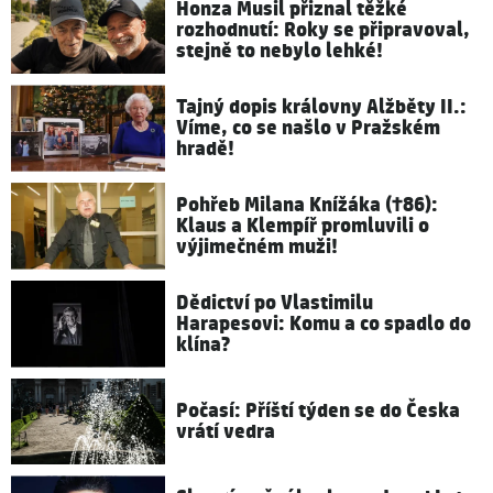
Honza Musil přiznal těžké
rozhodnutí: Roky se připravoval,
stejně to nebylo lehké!
Tajný dopis královny Alžběty II.:
Víme, co se našlo v Pražském
hradě!
Pohřeb Milana Knížáka (†86):
Klaus a Klempíř promluvili o
výjimečném muži!
Dědictví po Vlastimilu
Harapesovi: Komu a co spadlo do
klína?
Počasí: Příští týden se do Česka
vrátí vedra