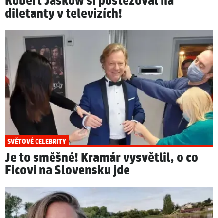
Robert Jašków si postěžoval na
diletanty v televizích!
SVĚTOVÉ CELEBRITY
Je to směšné! Kramár vysvětlil, o co
Ficovi na Slovensku jde