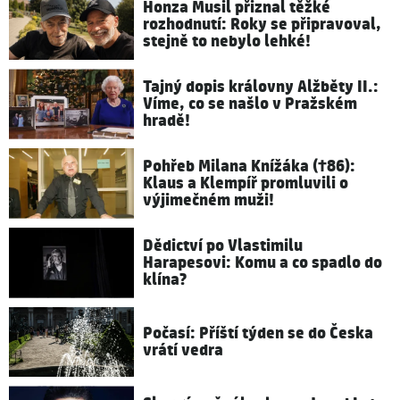
Honza Musil přiznal těžké
rozhodnutí: Roky se připravoval,
stejně to nebylo lehké!
Tajný dopis královny Alžběty II.:
Víme, co se našlo v Pražském
hradě!
Pohřeb Milana Knížáka (†86):
Klaus a Klempíř promluvili o
výjimečném muži!
Dědictví po Vlastimilu
Harapesovi: Komu a co spadlo do
klína?
Počasí: Příští týden se do Česka
vrátí vedra