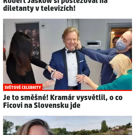
Robert Jašków si postěžoval na
diletanty v televizích!
SVĚTOVÉ CELEBRITY
Je to směšné! Kramár vysvětlil, o co
Ficovi na Slovensku jde