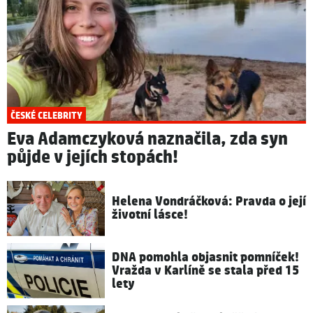
ČESKÉ CELEBRITY
Eva Adamczyková naznačila, zda syn
půjde v jejích stopách!
Helena Vondráčková: Pravda o její
životní lásce!
DNA pomohla objasnit pomníček!
Vražda v Karlíně se stala před 15
lety