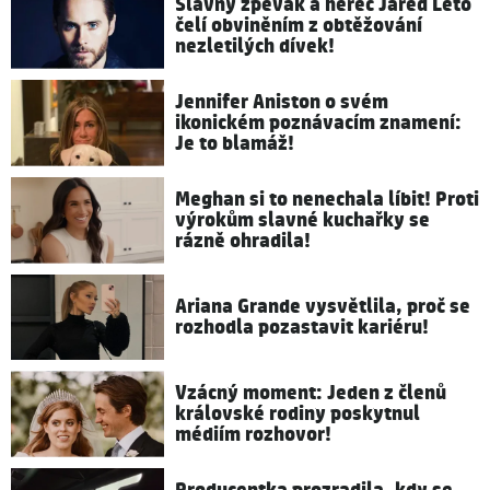
Slavný zpěvák a herec Jared Leto
čelí obviněním z obtěžování
nezletilých dívek!
Jennifer Aniston o svém
ikonickém poznávacím znamení:
Je to blamáž!
Meghan si to nenechala líbit! Proti
výrokům slavné kuchařky se
rázně ohradila!
Ariana Grande vysvětlila, proč se
rozhodla pozastavit kariéru!
Vzácný moment: Jeden z členů
královské rodiny poskytnul
médiím rozhovor!