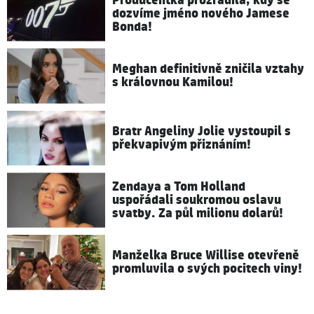
Producentka prozradila, kdy se
dozvíme jméno nového Jamese
Bonda!
Meghan definitivně zničila vztahy
s královnou Kamilou!
Bratr Angeliny Jolie vystoupil s
překvapivým přiznáním!
Zendaya a Tom Holland
uspořádali soukromou oslavu
svatby. Za půl milionu dolarů!
Manželka Bruce Willise otevřeně
promluvila o svých pocitech viny!