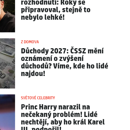
rozhodnutí: Roky se
připravoval, stejně to
nebylo lehké!
Z DOMOVA
Důchody 2027: ČSSZ mění
oznámení o zvýšení
důchodů? Víme, kde ho lidé
najdou!
SVĚTOVÉ CELEBRITY
Princ Harry narazil na
nečekaný problém! Lidé
nechtějí, aby ho král Karel
III. podpořil!