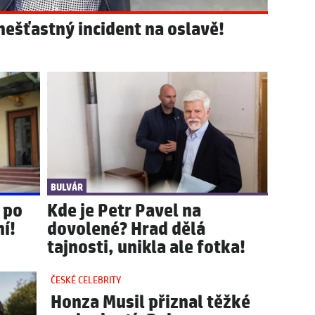
nešťastný incident na oslavě!
BULVÁR
 po
Kde je Petr Pavel na
ní!
dovolené? Hrad dělá
tajnosti, unikla ale fotka!
ČESKÉ CELEBRITY
Honza Musil přiznal těžké