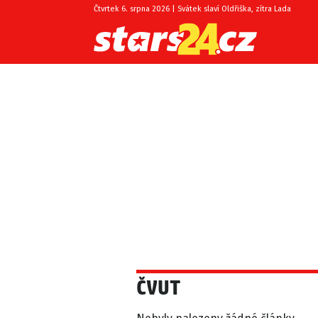
Čtvrtek 6. srpna 2026 | Svátek slaví Oldřiška, zítra Lada
ČVUT