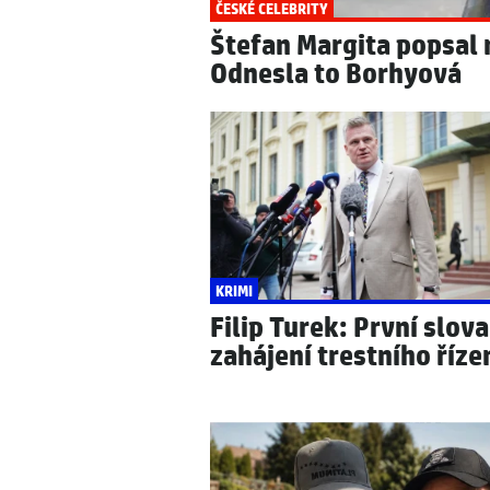
ČESKÉ CELEBRITY
Štefan Margita popsal 
Odnesla to Borhyová
KRIMI
Filip Turek: První slova
zahájení trestního říze