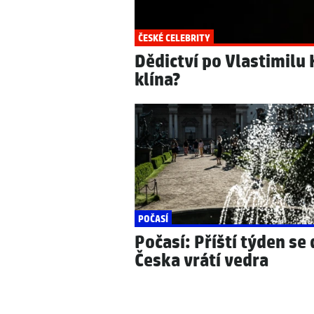
ČESKÉ CELEBRITY
Dědictví po Vlastimilu
klína?
POČASÍ
Počasí: Příští týden se
Česka vrátí vedra