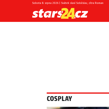
Sobota 8. srpna 2026 | Svátek slaví Soběslav, zítra Roman
COSPLAY