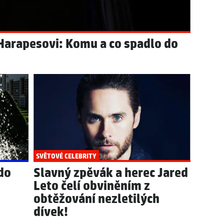
 Harapesovi: Komu a co spadlo do
SVĚTOVÉ CELEBRITY
 do
Slavný zpěvák a herec Jared
Leto čelí obviněním z
obtěžování nezletilých
dívek!