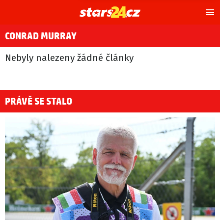
Hl
m
CONRAD MURRAY
Nebyly nalezeny žádné články
PRÁVĚ SE STALO