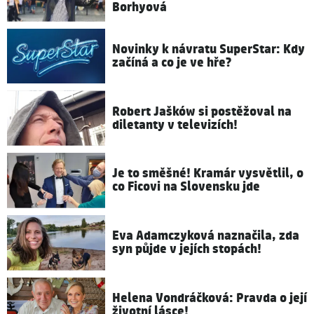
Borhyová
Novinky k návratu SuperStar: Kdy
začíná a co je ve hře?
Robert Jašków si postěžoval na
diletanty v televizích!
Je to směšné! Kramár vysvětlil, o
co Ficovi na Slovensku jde
Eva Adamczyková naznačila, zda
syn půjde v jejích stopách!
Helena Vondráčková: Pravda o její
životní lásce!