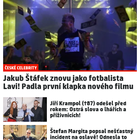
ČESKÉ CELEBRITY
Jakub Štáfek znovu jako fotbalista
Lavi! Padla první klapka nového filmu
Jiří Krampol (†87) odešel před
rokem: Ostrá slova o lhářích a
příživnicích!
Štefan Margita popsal nešťastný
incident na oslavě! Odnesla to