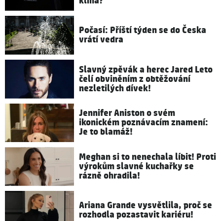
klína?
Počasí: Příští týden se do Česka
vrátí vedra
Slavný zpěvák a herec Jared Leto
čelí obviněním z obtěžování
nezletilých dívek!
Jennifer Aniston o svém
ikonickém poznávacím znamení:
Je to blamáž!
Meghan si to nenechala líbit! Proti
výrokům slavné kuchařky se
rázně ohradila!
Ariana Grande vysvětlila, proč se
rozhodla pozastavit kariéru!