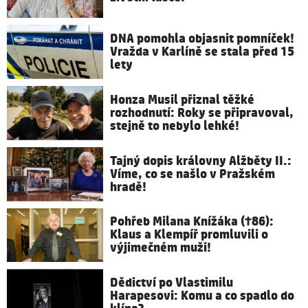
DNA pomohla objasnit pomníček!
Vražda v Karlíně se stala před 15
lety
Honza Musil přiznal těžké
rozhodnutí: Roky se připravoval,
stejně to nebylo lehké!
Tajný dopis královny Alžběty II.:
Víme, co se našlo v Pražském
hradě!
Pohřeb Milana Knížáka (†86):
Klaus a Klempíř promluvili o
výjimečném muži!
Dědictví po Vlastimilu
Harapesovi: Komu a co spadlo do