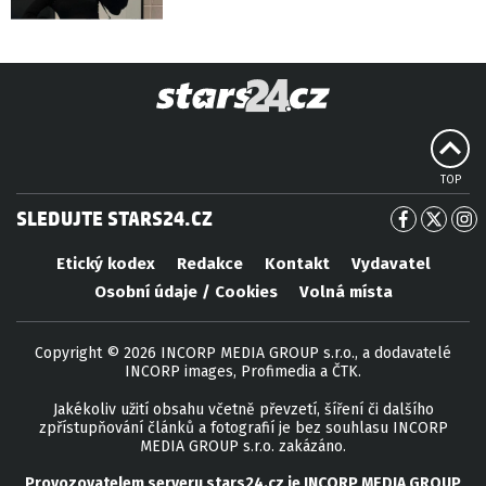
TOP
SLEDUJTE STARS24.CZ
Etický kodex
Redakce
Kontakt
Vydavatel
Osobní údaje / Cookies
Volná místa
Copyright © 2026 INCORP MEDIA GROUP s.r.o., a dodavatelé
INCORP images, Profimedia a ČTK.
Jakékoliv užití obsahu včetně převzetí, šíření či dalšího
zpřístupňování článků a fotografií je bez souhlasu INCORP
MEDIA GROUP s.r.o. zakázáno.
Provozovatelem serveru
stars24.cz
je
INCORP MEDIA GROUP