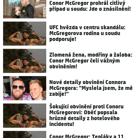
Conor McGregor prohrál citlivý
případ u soudu: Jde o znásilnění!
UFC hvězda v centru skandálu:
McGregorova rodina u soudu
podporuje!
Zlomená žena, modřiny a žaloba:
Conor McGregor čelí vážným
obviněním!
Nové detaily obvinění Connora
McGregora: "Myslela jsem, že mě
zabije!"
Šokující obvinění proti Conoru
McGregorovi: Oběť popsala
hrůzné detaily z hotelového
incidentu!
Conor McGregor: Tepláky a 11