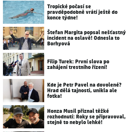
Tropické počasí se
pravděpodobně vrátí ještě do
konce týdne!
Štefan Margita popsal nešťastný
incident na oslavě! Odnesla to
Borhyová
Filip Turek: První slova po
zahájení trestního řízení!
Kde je Petr Pavel na dovolené?
Hrad dělá tajnosti, unikla ale
fotka!
Honza Musil přiznal těžké
rozhodnutí: Roky se připravoval,
stejně to nebylo lehké!