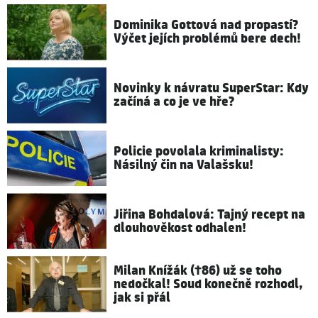
Dominika Gottová nad propastí?
Výčet jejích problémů bere dech!
Novinky k návratu SuperStar: Kdy
začíná a co je ve hře?
Policie povolala kriminalisty:
Násilný čin na Valašsku!
Jiřina Bohdalová: Tajný recept na
dlouhověkost odhalen!
Milan Knížák (†86) už se toho
nedočkal! Soud konečně rozhodl,
jak si přál