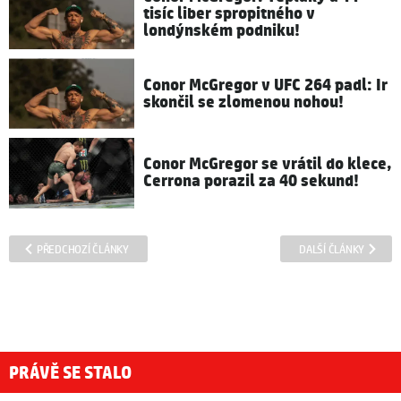
tisíc liber spropitného v
londýnském podniku!
Conor McGregor v UFC 264 padl: Ir
skončil se zlomenou nohou!
Conor McGregor se vrátil do klece,
Cerrona porazil za 40 sekund!
PŘEDCHOZÍ ČLÁNKY
DALŠÍ ČLÁNKY
PRÁVĚ SE STALO