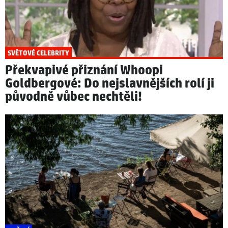
SVĚTOVÉ CELEBRITY
Překvapivé přiznání Whoopi
Goldbergové: Do nejslavnějších rolí ji
původně vůbec nechtěli!