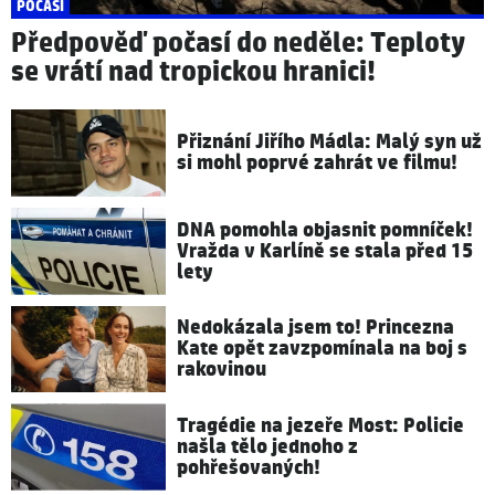
POČASÍ
Předpověď počasí do neděle: Teploty
se vrátí nad tropickou hranici!
Přiznání Jiřího Mádla: Malý syn už
si mohl poprvé zahrát ve filmu!
DNA pomohla objasnit pomníček!
Vražda v Karlíně se stala před 15
lety
Nedokázala jsem to! Princezna
Kate opět zavzpomínala na boj s
rakovinou
Tragédie na jezeře Most: Policie
našla tělo jednoho z
pohřešovaných!