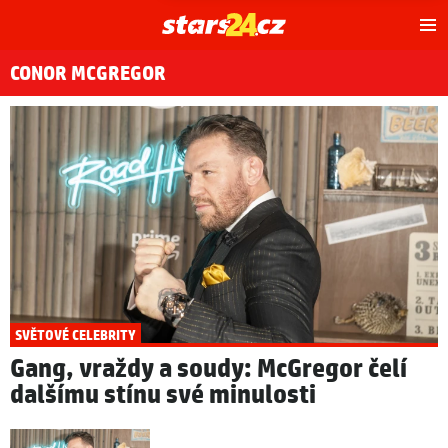
Hl
m
CONOR MCGREGOR
SVĚTOVÉ CELEBRITY
Gang, vraždy a soudy: McGregor čelí
dalšímu stínu své minulosti