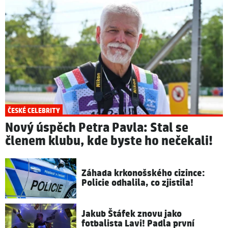
ČESKÉ CELEBRITY
Nový úspěch Petra Pavla: Stal se
členem klubu, kde byste ho nečekali!
Záhada krkonošského cizince:
Policie odhalila, co zjistila!
Jakub Štáfek znovu jako
fotbalista Lavi! Padla první