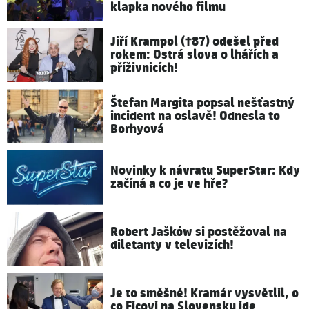
klapka nového filmu
Jiří Krampol (†87) odešel před
rokem: Ostrá slova o lhářích a
příživnicích!
Štefan Margita popsal nešťastný
incident na oslavě! Odnesla to
Borhyová
Novinky k návratu SuperStar: Kdy
začíná a co je ve hře?
Robert Jašków si postěžoval na
diletanty v televizích!
Je to směšné! Kramár vysvětlil, o
co Ficovi na Slovensku jde