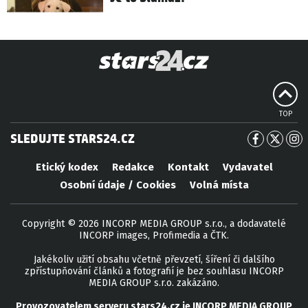
TOP
SLEDUJTE STARS24.CZ
Etický kodex
Redakce
Kontakt
Vydavatel
Osobní údaje / Cookies
Volná místa
Copyright © 2026 INCORP MEDIA GROUP s.r.o., a dodavatelé
INCORP images, Profimedia a ČTK.
Jakékoliv užití obsahu včetně převzetí, šíření či dalšího
zpřístupňování článků a fotografií je bez souhlasu INCORP
MEDIA GROUP s.r.o. zakázáno.
Provozovatelem serveru
stars24.cz
je
INCORP MEDIA GROUP