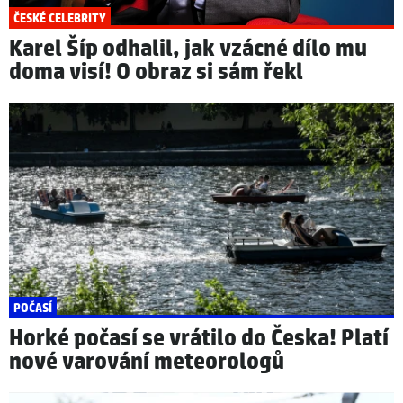
ČESKÉ CELEBRITY
Karel Šíp odhalil, jak vzácné dílo mu
doma visí! O obraz si sám řekl
POČASÍ
Horké počasí se vrátilo do Česka! Platí
nové varování meteorologů