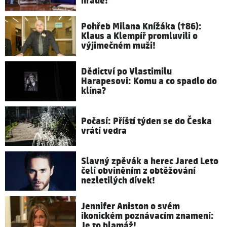
hradě!
Pohřeb Milana Knížáka (†86):
Klaus a Klempíř promluvili o
výjimečném muži!
Dědictví po Vlastimilu
Harapesovi: Komu a co spadlo do
klína?
Počasí: Příští týden se do Česka
vrátí vedra
Slavný zpěvák a herec Jared Leto
čelí obviněním z obtěžování
nezletilých dívek!
Jennifer Aniston o svém
ikonickém poznávacím znamení:
Je to blamáž!