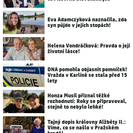
Eva Adamczyková naznačila, zda
syn půjde v jejích stopách!
Helena Vondráčková: Pravda o její
životní lásce!
DNA pomohla objasnit pomníček!
Vražda v Karlíně se stala před 15
lety
Honza Musil přiznal těžké
rozhodnutí: Roky se připravoval,
stejně to nebylo lehké!
Tajný dopis královny Alžběty II.:
Víme, co se našlo v Pražském