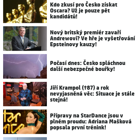
Kdo zkusí pro Česko získat
Oscara? Už je pouze pět
kandidátů!
Nový britský premiér zavaří
Andrewovi? Ve hře je vyšetřování
Epsteinovy kauzy!
Počasí dnes: Česko spláchnou
další nebezpečné bouřky!
Jiří Krampol (†87) a rok
nevyjasněná věc: Situace je stále
stejná!
Přípravy na StarDance jsou v
plném proudu: Adriana Mašková
popsala první trénink!