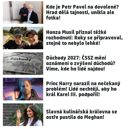
Kde je Petr Pavel na dovolené?
Hrad dělá tajnosti, unikla ale
fotka!
Honza Musil přiznal těžké
rozhodnutí: Roky se připravoval,
stejně to nebylo lehké!
Důchody 2027: ČSSZ mění
oznámení o zvýšení důchodů?
Víme, kde ho lidé najdou!
Princ Harry narazil na nečekaný
problém! Lidé nechtějí, aby ho
král Karel III. podpořil!
Slavná kulinářská královna se
ostře pustila do Meghan!