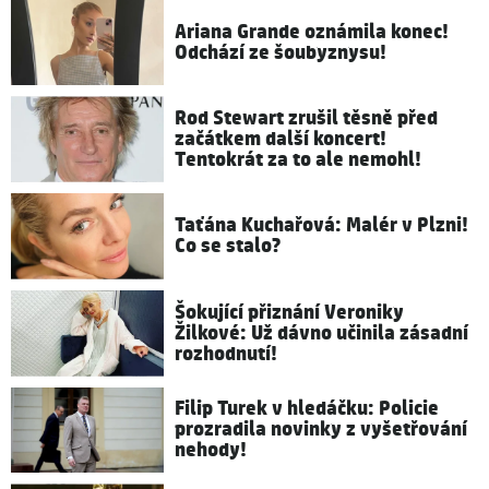
Ariana Grande oznámila konec!
Odchází ze šoubyznysu!
Rod Stewart zrušil těsně před
začátkem další koncert!
Tentokrát za to ale nemohl!
Taťána Kuchařová: Malér v Plzni!
Co se stalo?
Šokující přiznání Veroniky
Žilkové: Už dávno učinila zásadní
rozhodnutí!
Filip Turek v hledáčku: Policie
prozradila novinky z vyšetřování
nehody!