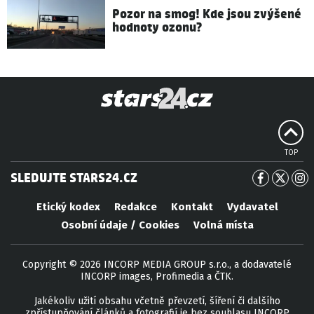
Pozor na smog! Kde jsou zvýšené
hodnoty ozonu?
TOP
SLEDUJTE STARS24.CZ
Etický kodex
Redakce
Kontakt
Vydavatel
Osobní údaje / Cookies
Volná místa
Copyright © 2026 INCORP MEDIA GROUP s.r.o., a dodavatelé
INCORP images, Profimedia a ČTK.
Jakékoliv užití obsahu včetně převzetí, šíření či dalšího
zpřístupňování článků a fotografií je bez souhlasu INCORP