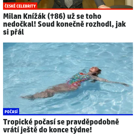
ČESKÉ CELEBRITY
Milan Knížák (†86) už se toho
nedočkal! Soud konečně rozhodl, jak
si přál
POČASÍ
Tropické počasí se pravděpodobně
vrátí ještě do konce týdne!