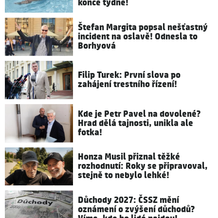
konce týdne!
Štefan Margita popsal nešťastný
incident na oslavě! Odnesla to
Borhyová
Filip Turek: První slova po
zahájení trestního řízení!
Kde je Petr Pavel na dovolené?
Hrad dělá tajnosti, unikla ale
fotka!
Honza Musil přiznal těžké
rozhodnutí: Roky se připravoval,
stejně to nebylo lehké!
Důchody 2027: ČSSZ mění
oznámení o zvýšení důchodů?