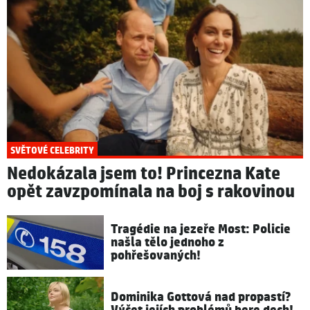
SVĚTOVÉ CELEBRITY
Nedokázala jsem to! Princezna Kate
opět zavzpomínala na boj s rakovinou
Tragédie na jezeře Most: Policie
našla tělo jednoho z
pohřešovaných!
Dominika Gottová nad propastí?