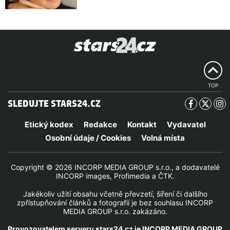
TOP
SLEDUJTE STARS24.CZ
Etický kodex
Redakce
Kontakt
Vydavatel
Osobní údaje / Cookies
Volná místa
Copyright © 2026 INCORP MEDIA GROUP s.r.o., a dodavatelé
INCORP images, Profimedia a ČTK.
Jakékoliv užití obsahu včetně převzetí, šíření či dalšího
zpřístupňování článků a fotografií je bez souhlasu INCORP
MEDIA GROUP s.r.o. zakázáno.
Provozovatelem serveru
stars24.cz
je
INCORP MEDIA GROUP