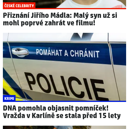
ČESKÉ CELEBRITY
Přiznání Jiřího Mádla: Malý syn už si
mohl poprvé zahrát ve filmu!
KRIMI
DNA pomohla objasnit pomníček!
Vražda v Karlíně se stala před 15 lety