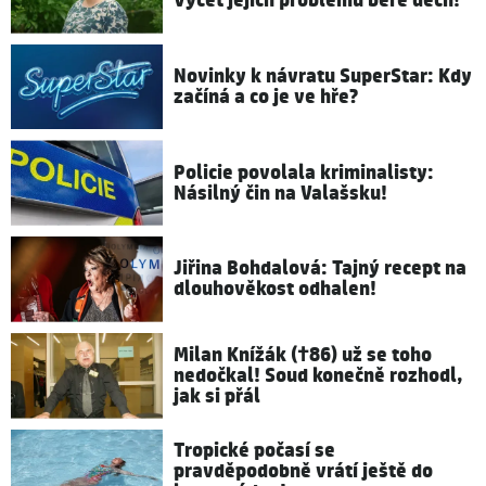
Výčet jejích problémů bere dech!
Novinky k návratu SuperStar: Kdy
začíná a co je ve hře?
Policie povolala kriminalisty:
Násilný čin na Valašsku!
Jiřina Bohdalová: Tajný recept na
dlouhověkost odhalen!
Milan Knížák (†86) už se toho
nedočkal! Soud konečně rozhodl,
jak si přál
Tropické počasí se
pravděpodobně vrátí ještě do