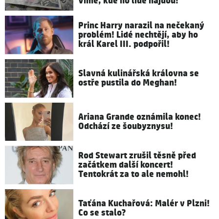
Víme, kde ho lidé najdou!
Princ Harry narazil na nečekaný
problém! Lidé nechtějí, aby ho
král Karel III. podpořil!
Slavná kulinářská královna se
ostře pustila do Meghan!
Ariana Grande oznámila konec!
Odchází ze šoubyznysu!
Rod Stewart zrušil těsně před
začátkem další koncert!
Tentokrát za to ale nemohl!
Taťána Kuchařová: Malér v Plzni!
Co se stalo?