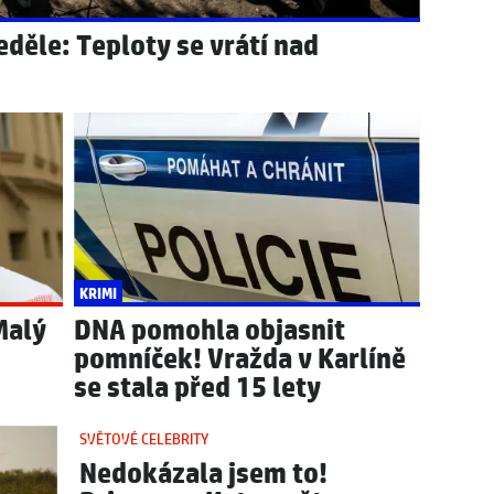
děle: Teploty se vrátí nad
KRIMI
Malý
DNA pomohla objasnit
pomníček! Vražda v Karlíně
se stala před 15 lety
SVĚTOVÉ CELEBRITY
Nedokázala jsem to!