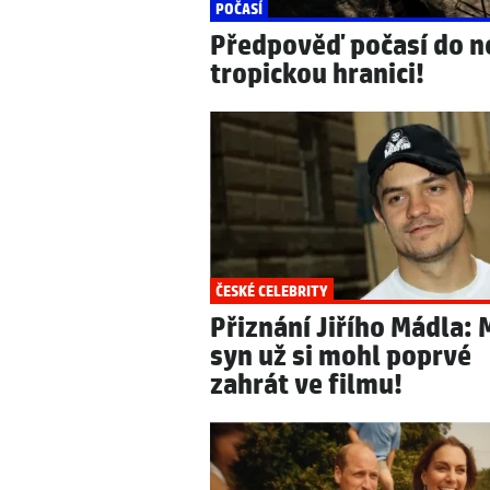
POČASÍ
Předpověď počasí do ne
tropickou hranici!
ČESKÉ CELEBRITY
Přiznání Jiřího Mádla: 
syn už si mohl poprvé
zahrát ve filmu!