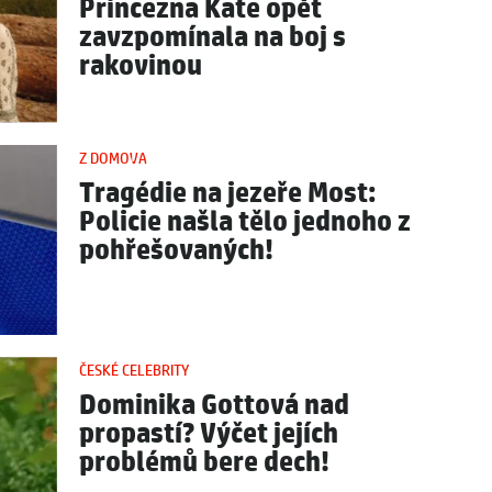
Princezna Kate opět
zavzpomínala na boj s
rakovinou
Z DOMOVA
Tragédie na jezeře Most:
Policie našla tělo jednoho z
pohřešovaných!
ČESKÉ CELEBRITY
Dominika Gottová nad
propastí? Výčet jejích
problémů bere dech!