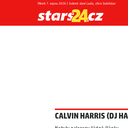
Pátek 7. srpna 2026 | Svátek slaví Lada, zítra Soběslav
CALVIN HARRIS (DJ HA