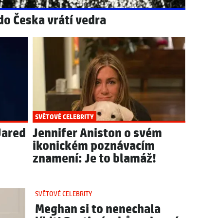
 do Česka vrátí vedra
SVĚTOVÉ CELEBRITY
Jared
Jennifer Aniston o svém
ikonickém poznávacím
znamení: Je to blamáž!
SVĚTOVÉ CELEBRITY
Meghan si to nenechala