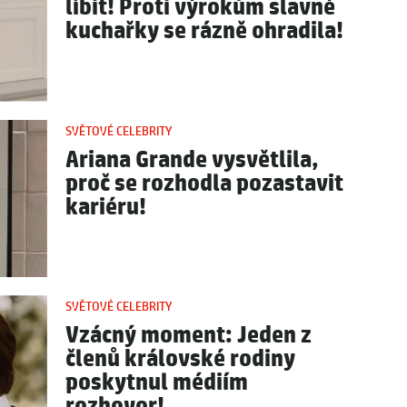
líbit! Proti výrokům slavné
kuchařky se rázně ohradila!
SVĚTOVÉ CELEBRITY
Ariana Grande vysvětlila,
proč se rozhodla pozastavit
kariéru!
SVĚTOVÉ CELEBRITY
Vzácný moment: Jeden z
členů královské rodiny
poskytnul médiím
rozhovor!