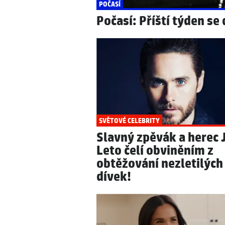
POČASÍ
Počasí: Příští týden se
SVĚTOVÉ CELEBRITY
Slavný zpěvák a herec 
Leto čelí obviněním z
obtěžování nezletilých
dívek!