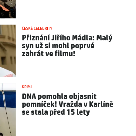
ČESKÉ CELEBRITY
Přiznání Jiřího Mádla: Malý
syn už si mohl poprvé
zahrát ve filmu!
KRIMI
DNA pomohla objasnit
pomníček! Vražda v Karlíně
se stala před 15 lety