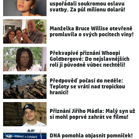
uspořádali soukromou oslavu
svatby. Za půl milionu dolarů!
Manželka Bruce Willise otevřeně
promluvila o svých pocitech viny!
Překvapivé přiznání Whoopi
Goldbergové: Do nejslavnějších
rolí ji původně vůbec nechtěli!
Předpověď počasí do neděle:
Teploty se vrátí nad tropickou
hranici!
Přiznání Jiřího Mádla: Malý syn už
si mohl poprvé zahrát ve filmu!
DNA pomohla objasnit pomníček!