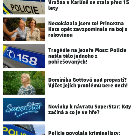
Vražda v Karlíně se stala před 15
lety
Nedokázala jsem to! Princezna
Kate opět zavzpomínala na boj s
rakovinou
Tragédie na jezeře Most: Policie
našla tělo jednoho z
pohřešovaných!
Dominika Gottová nad propastí?
Výčet jejích problémů bere dech!
Novinky k návratu SuperStar: Kdy
začíná a co je ve hře?
Policie povolala kriminalisty: