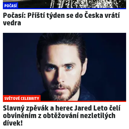
POČASÍ
Počasí: Příští týden se do Česka vrátí
vedra
SVĚTOVÉ CELEBRITY
Slavný zpěvák a herec Jared Leto čelí
obviněním z obtěžování nezletilých
dívek!