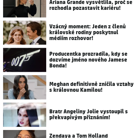
Ariana Grande vysvětlila, proč se
rozhodla pozastavit kariéru!
Vzácný moment: Jeden z členů
královské rodiny poskytnul
médiím rozhovor!
Producentka prozradila, kdy se
dozvíme jméno nového Jamese
Bonda!
Meghan definitivně zničila vztahy
s královnou Kamilou!
Bratr Angeliny Jolie vystoupil s
překvapivým přiznáním!
Zendaya a Tom Holland