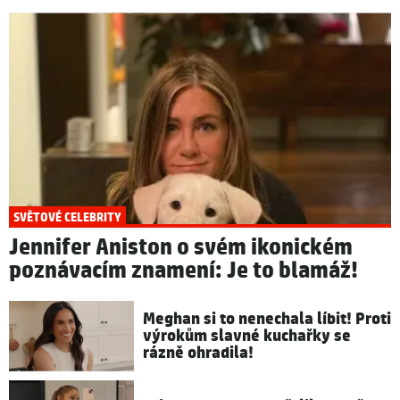
SVĚTOVÉ CELEBRITY
Jennifer Aniston o svém ikonickém
poznávacím znamení: Je to blamáž!
Meghan si to nenechala líbit! Proti
výrokům slavné kuchařky se
rázně ohradila!