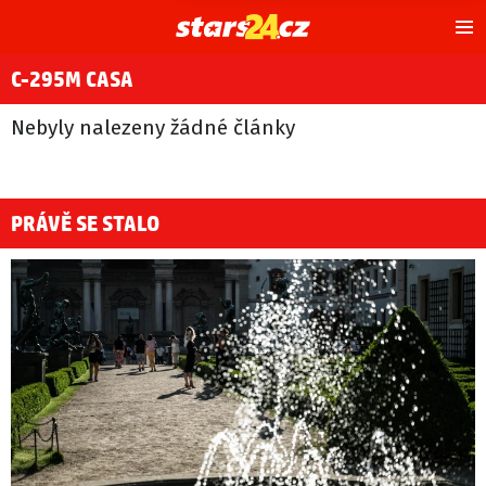
Hl
m
C-295M CASA
Nebyly nalezeny žádné články
PRÁVĚ SE STALO