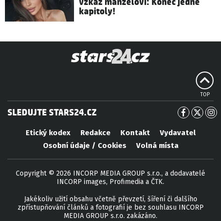
vzkaz manželovi: Konec jedné
kapitoly!
TOP
SLEDUJTE STARS24.CZ
Etický kodex
Redakce
Kontakt
Vydavatel
Osobní údaje / Cookies
Volná místa
Copyright © 2026 INCORP MEDIA GROUP s.r.o., a dodavatelé
INCORP images, Profimedia a ČTK.
Jakékoliv užití obsahu včetně převzetí, šíření či dalšího
zpřístupňování článků a fotografií je bez souhlasu INCORP
MEDIA GROUP s.r.o. zakázáno.