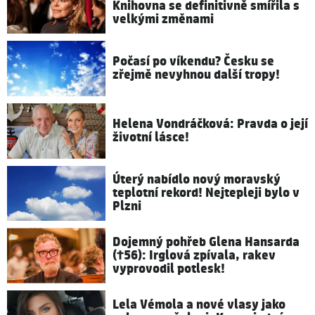
Knihovna se definitivně smířila s
velkými změnami
Počasí po víkendu? Česku se
zřejmě nevyhnou další tropy!
Helena Vondráčková: Pravda o její
životní lásce!
Úterý nabídlo nový moravský
teplotní rekord! Nejtepleji bylo v
Plzni
Dojemný pohřeb Glena Hansarda
(†56): Irglová zpívala, rakev
vyprovodil potlesk!
Lela Vémola a nové vlasy jako