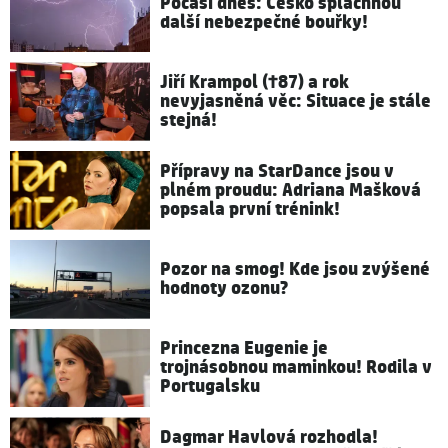
Počasí dnes: Česko spláchnou
další nebezpečné bouřky!
Jiří Krampol (†87) a rok
nevyjasněná věc: Situace je stále
stejná!
Přípravy na StarDance jsou v
plném proudu: Adriana Mašková
popsala první trénink!
Pozor na smog! Kde jsou zvýšené
hodnoty ozonu?
Princezna Eugenie je
trojnásobnou maminkou! Rodila v
Portugalsku
Dagmar Havlová rozhodla!