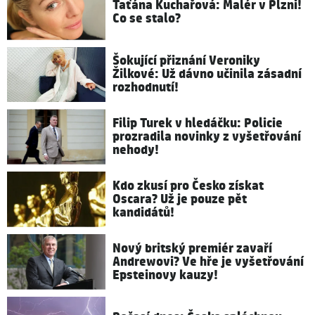
Taťána Kuchařová: Malér v Plzni!
Co se stalo?
Šokující přiznání Veroniky
Žilkové: Už dávno učinila zásadní
rozhodnutí!
Filip Turek v hledáčku: Policie
prozradila novinky z vyšetřování
nehody!
Kdo zkusí pro Česko získat
Oscara? Už je pouze pět
kandidátů!
Nový britský premiér zavaří
Andrewovi? Ve hře je vyšetřování
Epsteinovy kauzy!