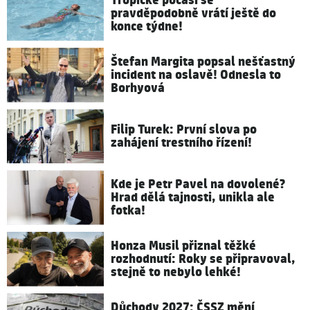
Tropické počasí se
pravděpodobně vrátí ještě do
konce týdne!
Štefan Margita popsal nešťastný
incident na oslavě! Odnesla to
Borhyová
Filip Turek: První slova po
zahájení trestního řízení!
Kde je Petr Pavel na dovolené?
Hrad dělá tajnosti, unikla ale
fotka!
Honza Musil přiznal těžké
rozhodnutí: Roky se připravoval,
stejně to nebylo lehké!
Důchody 2027: ČSSZ mění