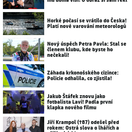
mu doma visí! O obraz si sám řekl
Horké počasí se vrátilo do Česka!
Platí nové varování meteorologů
Nový úspěch Petra Pavla: Stal se
členem klubu, kde byste ho
nečekali!
Záhada krkonošského cizince:
Policie odhalila, co zjistila!
Jakub Štáfek znovu jako
fotbalista Lavi! Padla první
klapka nového filmu
Jiří Krampol (†87) odešel před
rokem: Ostrá slova o lhářích a