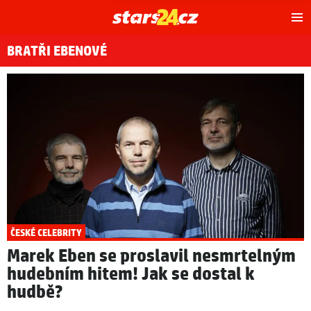
Hl
m
BRATŘI EBENOVÉ
ČESKÉ CELEBRITY
Marek Eben se proslavil nesmrtelným
hudebním hitem! Jak se dostal k
hudbě?