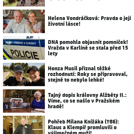
Helena Vondráčková: Pravda o její
životní lásce!
DNA pomohla objasnit pomníček!
Vražda v Karlíně se stala před 15
lety
Honza Musil přiznal těžké
rozhodnutí: Roky se připravoval,
stejně to nebylo lehké!
Tajný dopis královny Alžběty II.:
Víme, co se našlo v Pražském
hradě!
Pohřeb Milana Knížáka (†86):
Klaus a Klempíř promluvili o
výjimečném muži!