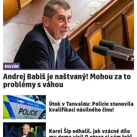
BULVÁR
Andrej Babiš je naštvaný! Mohou za to
problémy s váhou
Útok v Tanvaldu: Policie stanovila
kvalifikaci násilného činu!
Karel Šíp odhalil, jak vzácné dílo