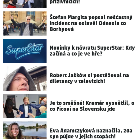
příživnicích!
Štefan Margita popsal nešťastný
incident na oslavě! Odnesla to
Borhyová
Novinky k návratu SuperStar: Kdy
začíná a co je ve hře?
Robert Jašków si postěžoval na
diletanty v televizích!
Je to směšné! Kramár vysvětlil, o
co Ficovi na Slovensku jde
Eva Adamczyková naznačila, zda
syn půjde v jejích stopách!