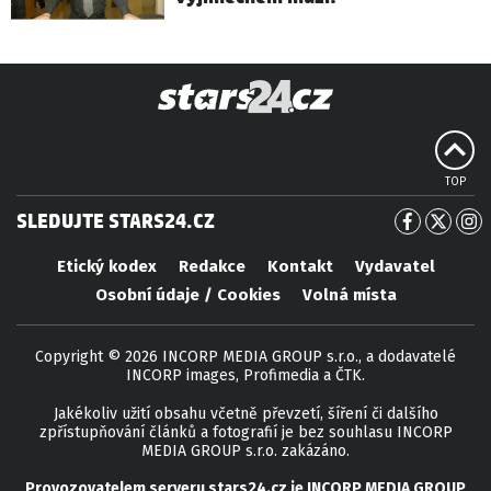
TOP
SLEDUJTE STARS24.CZ
Etický kodex
Redakce
Kontakt
Vydavatel
Osobní údaje / Cookies
Volná místa
Copyright © 2026 INCORP MEDIA GROUP s.r.o., a dodavatelé
INCORP images, Profimedia a ČTK.
Jakékoliv užití obsahu včetně převzetí, šíření či dalšího
zpřístupňování článků a fotografií je bez souhlasu INCORP
MEDIA GROUP s.r.o. zakázáno.
Provozovatelem serveru
stars24.cz
je
INCORP MEDIA GROUP