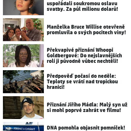
uspořádali soukromou oslavu
svatby. Za půl milionu dolarů!
Manželka Bruce Willise otevřeně
promluvila o svých pocitech viny!
Překvapivé přiznání Whoopi
Goldbergové: Do nejslavnějších
rolí ji původně vůbec nechtěli!
Předpověď počasí do neděle:
Teploty se vrátí nad tropickou
hranici!
Přiznání Jiřího Mádla: Malý syn už
si mohl poprvé zahrát ve filmu!
DNA pomohla objasnit pomníček!