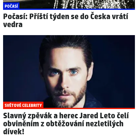
POČASÍ
Počasí: Příští týden se do Česka vrátí
vedra
SVĚTOVÉ CELEBRITY
Slavný zpěvák a herec Jared Leto čelí
obviněním z obtěžování nezletilých
dívek!