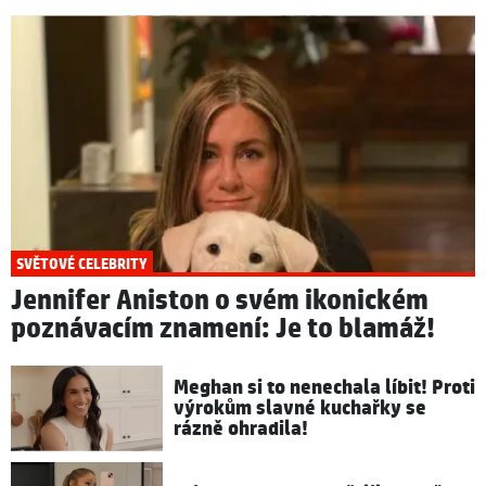
SVĚTOVÉ CELEBRITY
Jennifer Aniston o svém ikonickém
poznávacím znamení: Je to blamáž!
Meghan si to nenechala líbit! Proti
výrokům slavné kuchařky se
rázně ohradila!