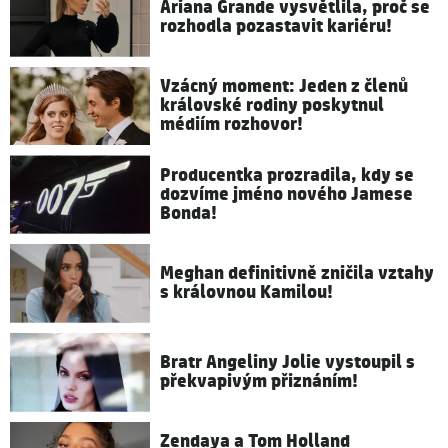
Ariana Grande vysvětlila, proč se
rozhodla pozastavit kariéru!
Vzácný moment: Jeden z členů
královské rodiny poskytnul
médiím rozhovor!
Producentka prozradila, kdy se
dozvíme jméno nového Jamese
Bonda!
Meghan definitivně zničila vztahy
s královnou Kamilou!
Bratr Angeliny Jolie vystoupil s
překvapivým přiznáním!
Zendaya a Tom Holland