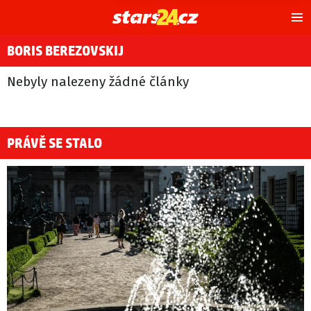
Hl
m
BORIS BEREZOVSKIJ
Nebyly nalezeny žádné články
PRÁVĚ SE STALO