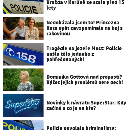
Vražda v Karlíně se stala před 15
lety
Nedokázala jsem to! Princezna
Kate opět zavzpomínala na boj s
rakovinou
Tragédie na jezeře Most: Policie
našla tělo jednoho z
pohřešovaných!
Dominika Gottová nad propastí?
Výčet jejích problémů bere dech!
Novinky k návratu SuperStar: Kdy
začíná a co je ve hře?
Policie povolala kriminalisty: