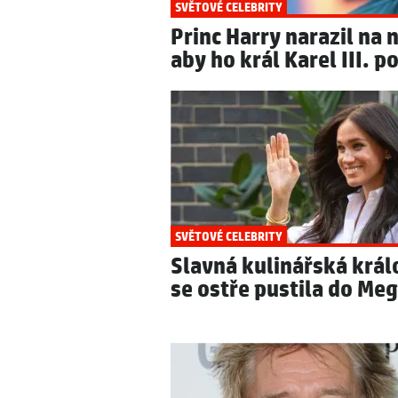
SVĚTOVÉ CELEBRITY
Princ Harry narazil na 
aby ho král Karel III. p
SVĚTOVÉ CELEBRITY
Slavná kulinářská krá
se ostře pustila do Me