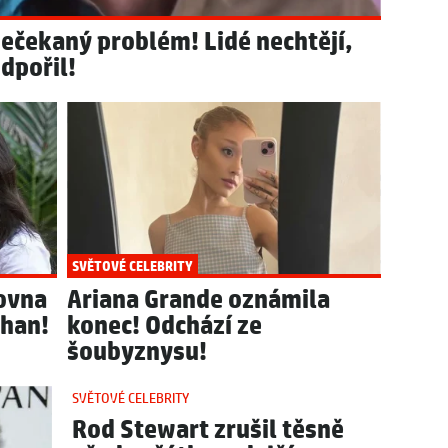
nečekaný problém! Lidé nechtějí,
odpořil!
SVĚTOVÉ CELEBRITY
lovna
Ariana Grande oznámila
ghan!
konec! Odchází ze
šoubyznysu!
SVĚTOVÉ CELEBRITY
Rod Stewart zrušil těsně