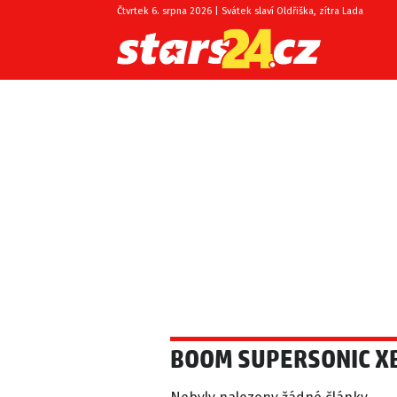
Čtvrtek 6. srpna 2026 | Svátek slaví Oldřiška, zítra Lada
BOOM SUPERSONIC X