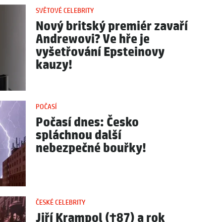
SVĚTOVÉ CELEBRITY
Nový britský premiér zavaří
Andrewovi? Ve hře je
vyšetřování Epsteinovy
kauzy!
POČASÍ
Počasí dnes: Česko
spláchnou další
nebezpečné bouřky!
ČESKÉ CELEBRITY
Jiří Krampol (†87) a rok