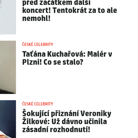
před začátkem další
koncert! Tentokrát za to ale
nemohl!
ČESKÉ CELEBRITY
Taťána Kuchařová: Malér v
Plzni! Co se stalo?
ČESKÉ CELEBRITY
Šokující přiznání Veroniky
Žilkové: Už dávno učinila
zásadní rozhodnutí!