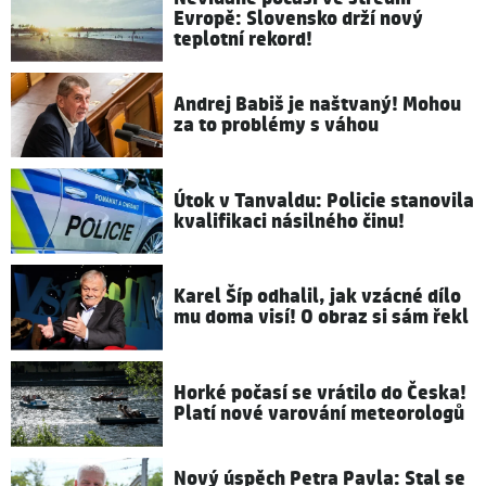
Evropě: Slovensko drží nový
teplotní rekord!
Andrej Babiš je naštvaný! Mohou
za to problémy s váhou
Útok v Tanvaldu: Policie stanovila
kvalifikaci násilného činu!
Karel Šíp odhalil, jak vzácné dílo
mu doma visí! O obraz si sám řekl
Horké počasí se vrátilo do Česka!
Platí nové varování meteorologů
Nový úspěch Petra Pavla: Stal se