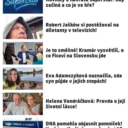
začíná a co je ve hře?
Robert Jašków si postěžoval na
diletanty v televizích!
Je to směšné! Kramár vysvětlil, o
co Ficovi na Slovensku jde
Eva Adamczyková naznačila, zda
syn půjde v jejích stopách!
Helena Vondráčková: Pravda o její
životní lásce!
DNA pomohla objasnit pomníček!