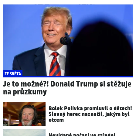
ZE SVĚTA
Je to možné?! Donald Trump si stěžuje
na průzkumy
Bolek Polívka promluvil o dětech!
Slavný herec naznačil, jakým byl
otcem
Nevídané počasí ve střední