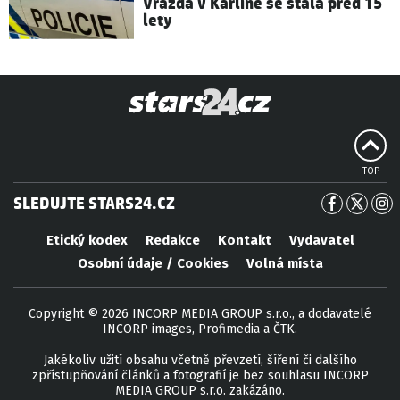
Vražda v Karlíně se stala před 15
lety
TOP
SLEDUJTE STARS24.CZ
Etický kodex
Redakce
Kontakt
Vydavatel
Osobní údaje / Cookies
Volná místa
Copyright © 2026 INCORP MEDIA GROUP s.r.o., a dodavatelé
INCORP images, Profimedia a ČTK.
Jakékoliv užití obsahu včetně převzetí, šíření či dalšího
zpřístupňování článků a fotografií je bez souhlasu INCORP
MEDIA GROUP s.r.o. zakázáno.