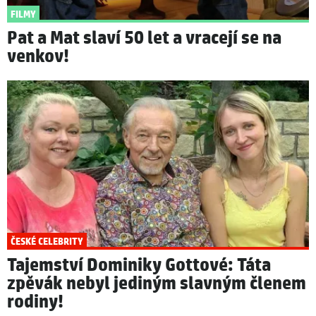
FILMY
Pat a Mat slaví 50 let a vracejí se na
venkov!
ČESKÉ CELEBRITY
Tajemství Dominiky Gottové: Táta
zpěvák nebyl jediným slavným členem
rodiny!