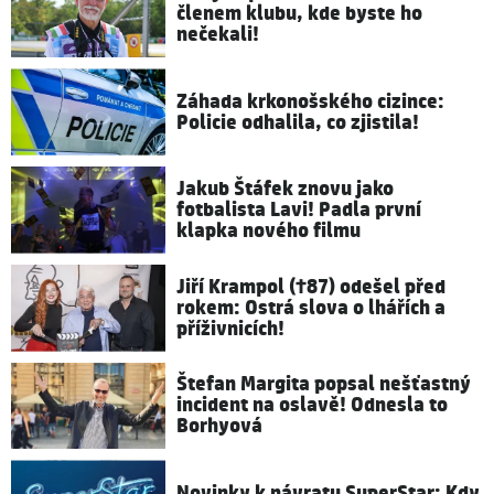
členem klubu, kde byste ho
nečekali!
Záhada krkonošského cizince:
Policie odhalila, co zjistila!
Jakub Štáfek znovu jako
fotbalista Lavi! Padla první
klapka nového filmu
Jiří Krampol (†87) odešel před
rokem: Ostrá slova o lhářích a
příživnicích!
Štefan Margita popsal nešťastný
incident na oslavě! Odnesla to
Borhyová
Novinky k návratu SuperStar: Kdy