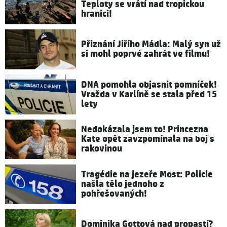
Teploty se vrátí nad tropickou
hranici!
Přiznání Jiřího Mádla: Malý syn už
si mohl poprvé zahrát ve filmu!
DNA pomohla objasnit pomníček!
Vražda v Karlíně se stala před 15
lety
Nedokázala jsem to! Princezna
Kate opět zavzpomínala na boj s
rakovinou
Tragédie na jezeře Most: Policie
našla tělo jednoho z
pohřešovaných!
Dominika Gottová nad propastí?