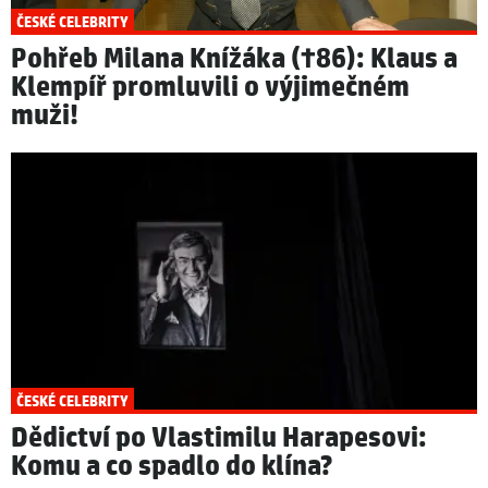
ČESKÉ CELEBRITY
Pohřeb Milana Knížáka (†86): Klaus a
Klempíř promluvili o výjimečném
muži!
ČESKÉ CELEBRITY
Dědictví po Vlastimilu Harapesovi:
Komu a co spadlo do klína?