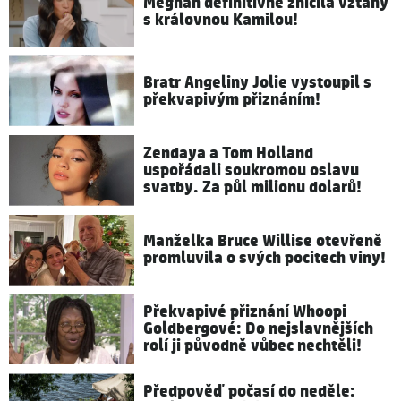
Meghan definitivně zničila vztahy
s královnou Kamilou!
Bratr Angeliny Jolie vystoupil s
překvapivým přiznáním!
Zendaya a Tom Holland
uspořádali soukromou oslavu
svatby. Za půl milionu dolarů!
Manželka Bruce Willise otevřeně
promluvila o svých pocitech viny!
Překvapivé přiznání Whoopi
Goldbergové: Do nejslavnějších
rolí ji původně vůbec nechtěli!
Předpověď počasí do neděle: