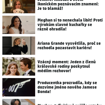
ikonickém poznávacím znamení:
Je to blamáž!
Meghan si to nenechala líbit! Proti
výrokům slavné kuchařky se
rázně ohradila!
Ariana Grande vysvětlila, proč se
rozhodla pozastavit kariéru!
Vzácný moment: Jeden z členů
královské rodiny poskytnul
médiím rozhovor!
Producentka prozradila, kdy se
dozvíme jméno nového Jamese
Bonda!