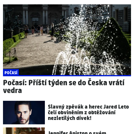
POČASÍ
Počasí: Příští týden se do Česka vrátí
vedra
Slavný zpěvák a herec Jared Leto
čelí obviněním z obtěžování
nezletilých dívek!
Jennifer Aniston o svém