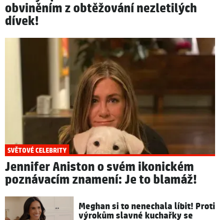
obviněním z obtěžování nezletilých
dívek!
SVĚTOVÉ CELEBRITY
Jennifer Aniston o svém ikonickém
poznávacím znamení: Je to blamáž!
Meghan si to nenechala líbit! Proti
výrokům slavné kuchařky se