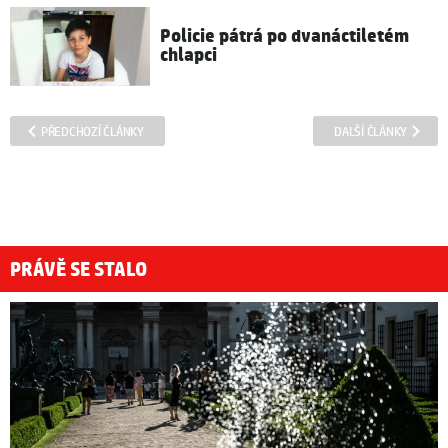
Policie pátrá po dvanáctiletém
chlapci
PŘEDCHOZÍ ČLÁNKY
DALŠÍ ČLÁNKY
PRÁVĚ SE STALO