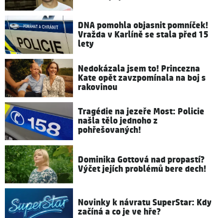
DNA pomohla objasnit pomníček!
Vražda v Karlíně se stala před 15
lety
Nedokázala jsem to! Princezna
Kate opět zavzpomínala na boj s
rakovinou
Tragédie na jezeře Most: Policie
našla tělo jednoho z
pohřešovaných!
Dominika Gottová nad propastí?
Výčet jejích problémů bere dech!
Novinky k návratu SuperStar: Kdy
začíná a co je ve hře?