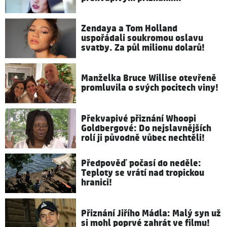
Zendaya a Tom Holland
uspořádali soukromou oslavu
svatby. Za půl milionu dolarů!
Manželka Bruce Willise otevřeně
promluvila o svých pocitech viny!
Překvapivé přiznání Whoopi
Goldbergové: Do nejslavnějších
rolí ji původně vůbec nechtěli!
Předpověď počasí do neděle:
Teploty se vrátí nad tropickou
hranici!
Přiznání Jiřího Mádla: Malý syn už
si mohl poprvé zahrát ve filmu!