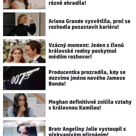
rázně ohradila!
Ariana Grande vysvětlila, proč se
rozhodla pozastavit kariéru!
Vzácný moment: Jeden z členů
královské rodiny poskytnul
médiím rozhovor!
Producentka prozradila, kdy se
dozvíme jméno nového Jamese
Bonda!
Meghan definitivně zničila vztahy
s královnou Kamilou!
Bratr Angeliny Jolie vystoupil s
překvapivým přiznáním!