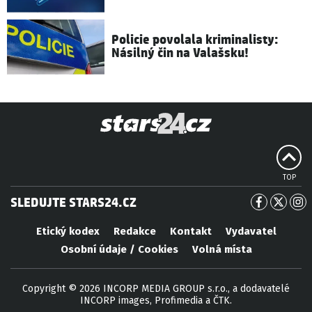
Policie povolala kriminalisty:
Násilný čin na Valašsku!
TOP
SLEDUJTE STARS24.CZ
Etický kodex
Redakce
Kontakt
Vydavatel
Osobní údaje / Cookies
Volná místa
Copyright © 2026 INCORP MEDIA GROUP s.r.o., a dodavatelé
INCORP images, Profimedia a ČTK.