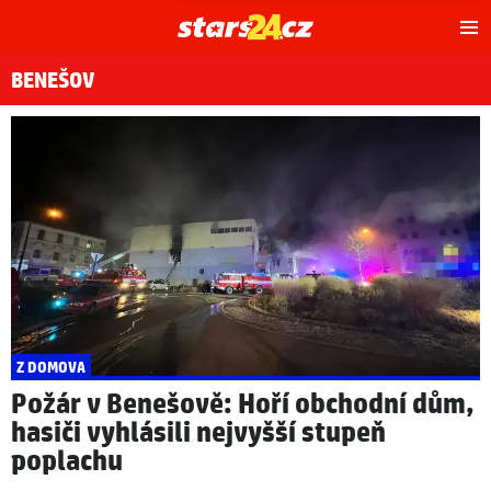
Hl
m
BENEŠOV
Z DOMOVA
Požár v Benešově: Hoří obchodní dům,
hasiči vyhlásili nejvyšší stupeň
poplachu