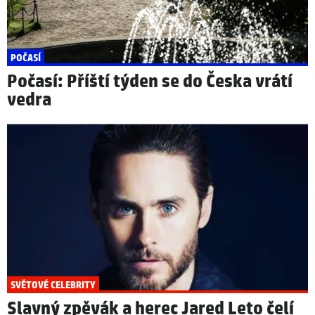
POČASÍ
Počasí: Příští týden se do Česka vrátí
vedra
SVĚTOVÉ CELEBRITY
Slavný zpěvák a herec Jared Leto čelí