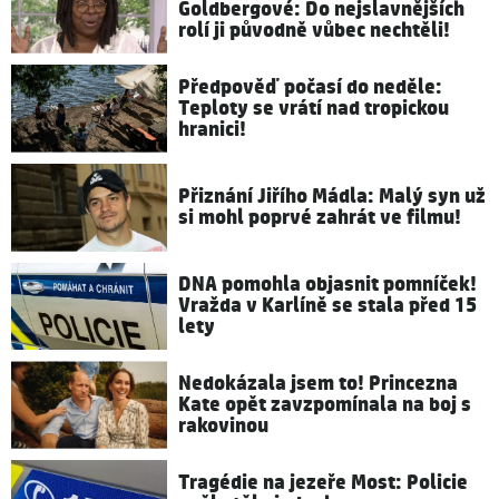
Goldbergové: Do nejslavnějších
rolí ji původně vůbec nechtěli!
Předpověď počasí do neděle:
Teploty se vrátí nad tropickou
hranici!
Přiznání Jiřího Mádla: Malý syn už
si mohl poprvé zahrát ve filmu!
DNA pomohla objasnit pomníček!
Vražda v Karlíně se stala před 15
lety
Nedokázala jsem to! Princezna
Kate opět zavzpomínala na boj s
rakovinou
Tragédie na jezeře Most: Policie