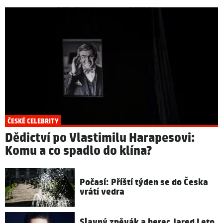
ČESKÉ CELEBRITY
Dědictví po Vlastimilu Harapesovi:
Komu a co spadlo do klína?
Počasí: Příští týden se do Česka
vrátí vedra
Slavný zpěvák a herec Jared Leto