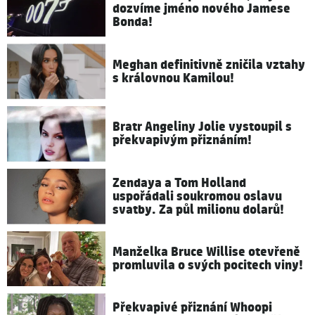
dozvíme jméno nového Jamese
Bonda!
Meghan definitivně zničila vztahy
s královnou Kamilou!
Bratr Angeliny Jolie vystoupil s
překvapivým přiznáním!
Zendaya a Tom Holland
uspořádali soukromou oslavu
svatby. Za půl milionu dolarů!
Manželka Bruce Willise otevřeně
promluvila o svých pocitech viny!
Překvapivé přiznání Whoopi