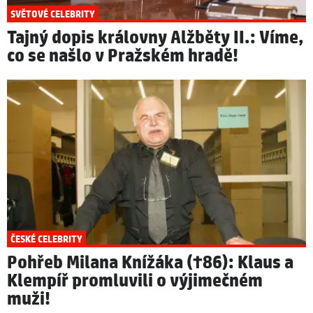
SVĚTOVÉ CELEBRITY
Tajný dopis královny Alžběty II.: Víme,
co se našlo v Pražském hradě!
ČESKÉ CELEBRITY
Pohřeb Milana Knížáka (†86): Klaus a
Klempíř promluvili o výjimečném
muži!