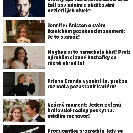
čelí obviněním z obtěžování
nezletilých dívek!
Jennifer Aniston o svém
ikonickém poznávacím znamení:
Je to blamáž!
Meghan si to nenechala líbit! Proti
výrokům slavné kuchařky se
rázně ohradila!
Ariana Grande vysvětlila, proč se
rozhodla pozastavit kariéru!
Vzácný moment: Jeden z členů
královské rodiny poskytnul
médiím rozhovor!
Producentka prozradila, kdy se