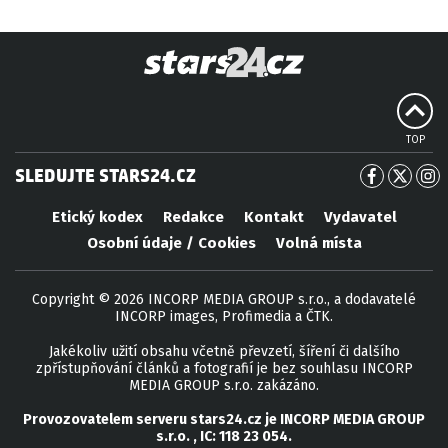
TOP
SLEDUJTE STARS24.CZ
Etický kodex
Redakce
Kontakt
Vydavatel
Osobní údaje / Cookies
Volná místa
Copyright © 2026 INCORP MEDIA GROUP s.r.o., a dodavatelé
INCORP images, Profimedia a ČTK.
Jakékoliv užití obsahu včetně převzetí, šíření či dalšího
zpřístupňování článků a fotografií je bez souhlasu INCORP
MEDIA GROUP s.r.o. zakázáno.
Provozovatelem serveru
stars24.cz
je
INCORP MEDIA GROUP
s.r.o.
, IC:
118 23 054
.