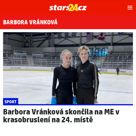
Hl
m
BARBORA VRÁNKOVÁ
SPORT
Barbora Vránková skončila na ME v
krasobruslení na 24. místě