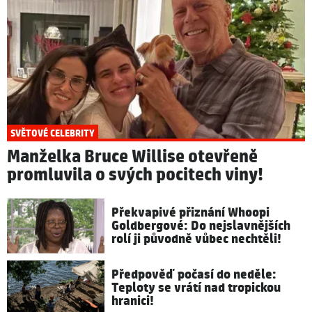
SVĚTOVÉ CELEBRITY
Manželka Bruce Willise otevřeně
promluvila o svých pocitech viny!
Překvapivé přiznání Whoopi
Goldbergové: Do nejslavnějších
rolí ji původně vůbec nechtěli!
Předpověď počasí do neděle:
Teploty se vrátí nad tropickou
hranici!