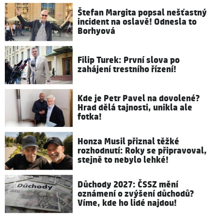
Štefan Margita popsal nešťastný
incident na oslavě! Odnesla to
Borhyová
Filip Turek: První slova po
zahájení trestního řízení!
Kde je Petr Pavel na dovolené?
Hrad dělá tajnosti, unikla ale
fotka!
Honza Musil přiznal těžké
rozhodnutí: Roky se připravoval,
stejně to nebylo lehké!
Důchody 2027: ČSSZ mění
oznámení o zvýšení důchodů?
Víme, kde ho lidé najdou!