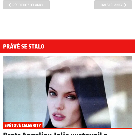
PŘEDCHOZÍ ČLÁNKY
DALŠÍ ČLÁNKY
PRÁVĚ SE STALO
SVĚTOVÉ CELEBRITY