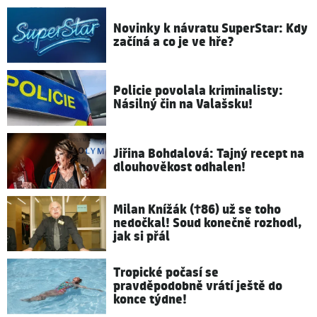
Novinky k návratu SuperStar: Kdy
začíná a co je ve hře?
Policie povolala kriminalisty:
Násilný čin na Valašsku!
Jiřina Bohdalová: Tajný recept na
dlouhověkost odhalen!
Milan Knížák (†86) už se toho
nedočkal! Soud konečně rozhodl,
jak si přál
Tropické počasí se
pravděpodobně vrátí ještě do
konce týdne!