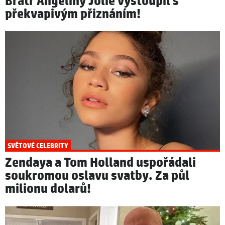
Bratr Angeliny Jolie vystoupil s
překvapivým přiznáním!
SVĚTOVÉ CELEBRITY
Zendaya a Tom Holland uspořádali
soukromou oslavu svatby. Za půl
milionu dolarů!