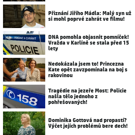
Přiznání Jiřího Mádla: Malý syn už
si mohl poprvé zahrát ve filmu!
DNA pomohla objasnit pomníček!
Vražda v Karlíně se stala před 15
lety
Nedokázala jsem to! Princezna
Kate opět zavzpomínala na boj s
rakovinou
Tragédie na jezeře Most: Policie
našla tělo jednoho z
pohřešovaných!
Dominika Gottová nad propastí?
Výčet jejích problémů bere dech!