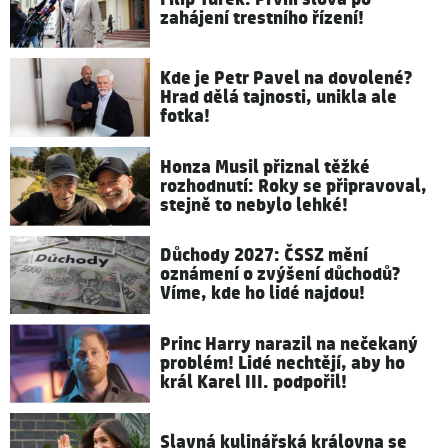
zahájení trestního řízení!
Kde je Petr Pavel na dovolené?
Hrad dělá tajnosti, unikla ale
fotka!
Honza Musil přiznal těžké
rozhodnutí: Roky se připravoval,
stejně to nebylo lehké!
Důchody 2027: ČSSZ mění
oznámení o zvýšení důchodů?
Víme, kde ho lidé najdou!
Princ Harry narazil na nečekaný
problém! Lidé nechtějí, aby ho
král Karel III. podpořil!
Slavná kulinářská královna se