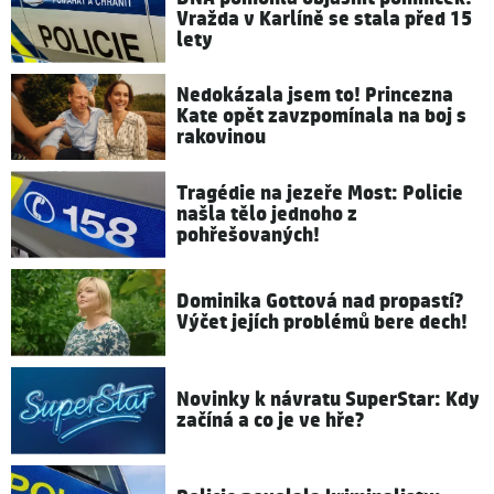
Vražda v Karlíně se stala před 15
lety
Nedokázala jsem to! Princezna
Kate opět zavzpomínala na boj s
rakovinou
Tragédie na jezeře Most: Policie
našla tělo jednoho z
pohřešovaných!
Dominika Gottová nad propastí?
Výčet jejích problémů bere dech!
Novinky k návratu SuperStar: Kdy
začíná a co je ve hře?