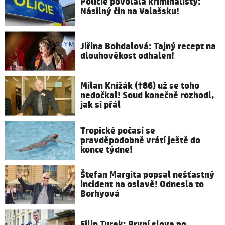
Policie povolala kriminalisty:
Násilný čin na Valašsku!
Jiřina Bohdalová: Tajný recept na
dlouhověkost odhalen!
Milan Knížák (†86) už se toho
nedočkal! Soud konečně rozhodl,
jak si přál
Tropické počasí se
pravděpodobně vrátí ještě do
konce týdne!
Štefan Margita popsal nešťastný
incident na oslavě! Odnesla to
Borhyová
Filip Turek: První slova po