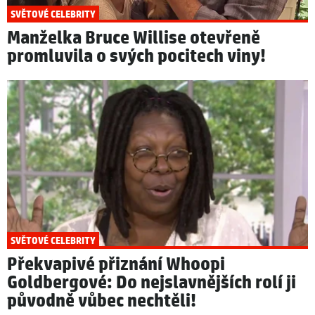
SVĚTOVÉ CELEBRITY
Manželka Bruce Willise otevřeně
promluvila o svých pocitech viny!
SVĚTOVÉ CELEBRITY
Překvapivé přiznání Whoopi
Goldbergové: Do nejslavnějších rolí ji
původně vůbec nechtěli!