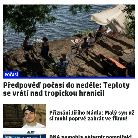
POČASÍ
Předpověď počasí do neděle: Teploty
se vrátí nad tropickou hranici!
Přiznání Jiřího Mádla: Malý syn už
si mohl poprvé zahrát ve filmu!
DNA pomohla objasnit pomníček!