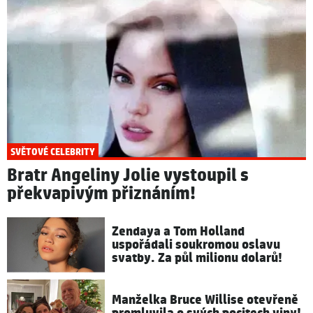
SVĚTOVÉ CELEBRITY
Bratr Angeliny Jolie vystoupil s
překvapivým přiznáním!
Zendaya a Tom Holland
uspořádali soukromou oslavu
svatby. Za půl milionu dolarů!
Manželka Bruce Willise otevřeně