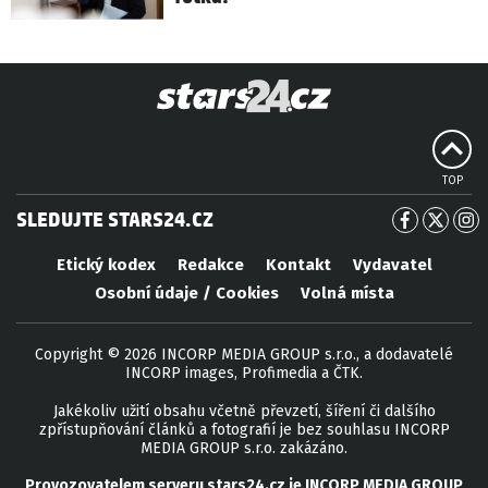
TOP
SLEDUJTE STARS24.CZ
Etický kodex
Redakce
Kontakt
Vydavatel
Osobní údaje / Cookies
Volná místa
Copyright © 2026 INCORP MEDIA GROUP s.r.o., a dodavatelé
INCORP images, Profimedia a ČTK.
Jakékoliv užití obsahu včetně převzetí, šíření či dalšího
zpřístupňování článků a fotografií je bez souhlasu INCORP
MEDIA GROUP s.r.o. zakázáno.
Provozovatelem serveru
stars24.cz
je
INCORP MEDIA GROUP