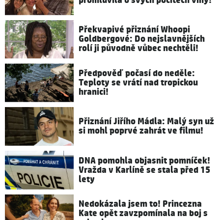
promluvila o svých pocitech viny!
Překvapivé přiznání Whoopi
Goldbergové: Do nejslavnějších
rolí ji původně vůbec nechtěli!
Předpověď počasí do neděle:
Teploty se vrátí nad tropickou
hranici!
Přiznání Jiřího Mádla: Malý syn už
si mohl poprvé zahrát ve filmu!
DNA pomohla objasnit pomníček!
Vražda v Karlíně se stala před 15
lety
Nedokázala jsem to! Princezna
Kate opět zavzpomínala na boj s