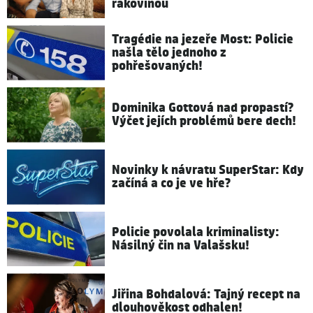
rakovinou
Tragédie na jezeře Most: Policie
našla tělo jednoho z
pohřešovaných!
Dominika Gottová nad propastí?
Výčet jejích problémů bere dech!
Novinky k návratu SuperStar: Kdy
začíná a co je ve hře?
Policie povolala kriminalisty:
Násilný čin na Valašsku!
Jiřina Bohdalová: Tajný recept na
dlouhověkost odhalen!