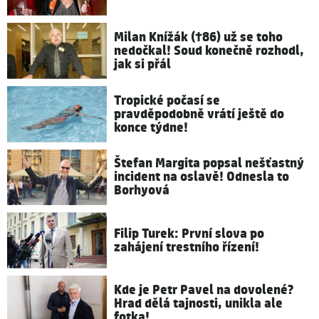
Milan Knížák (†86) už se toho
nedočkal! Soud konečně rozhodl,
jak si přál
Tropické počasí se
pravděpodobně vrátí ještě do
konce týdne!
Štefan Margita popsal nešťastný
incident na oslavě! Odnesla to
Borhyová
Filip Turek: První slova po
zahájení trestního řízení!
Kde je Petr Pavel na dovolené?
Hrad dělá tajnosti, unikla ale
fotka!