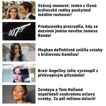
Vzácný moment: Jeden z členů
královské rodiny poskytnul
médiím rozhovor!
Producentka prozradila, kdy se
dozvíme jméno nového Jamese
Bonda!
Meghan definitivně zničila vztahy
s královnou Kamilou!
Bratr Angeliny Jolie vystoupil s
překvapivým přiznáním!
Zendaya a Tom Holland
uspořádali soukromou oslavu
svatby. Za půl milionu dolarů!