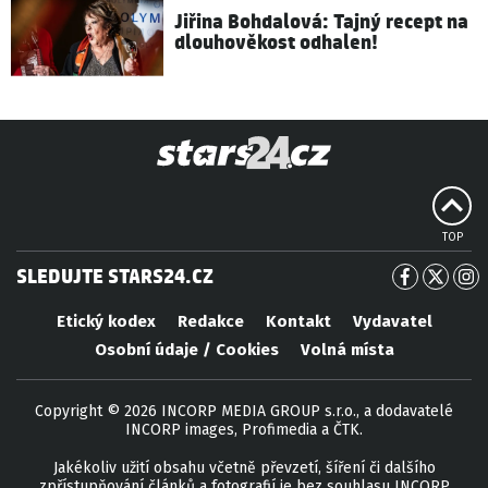
Jiřina Bohdalová: Tajný recept na
dlouhověkost odhalen!
TOP
SLEDUJTE STARS24.CZ
Etický kodex
Redakce
Kontakt
Vydavatel
Osobní údaje / Cookies
Volná místa
Copyright © 2026 INCORP MEDIA GROUP s.r.o., a dodavatelé
INCORP images, Profimedia a ČTK.
Jakékoliv užití obsahu včetně převzetí, šíření či dalšího
zpřístupňování článků a fotografií je bez souhlasu INCORP