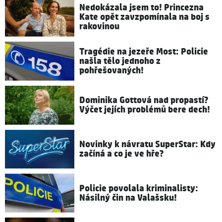
Nedokázala jsem to! Princezna
Kate opět zavzpomínala na boj s
rakovinou
Tragédie na jezeře Most: Policie
našla tělo jednoho z
pohřešovaných!
Dominika Gottová nad propastí?
Výčet jejích problémů bere dech!
Novinky k návratu SuperStar: Kdy
začíná a co je ve hře?
Policie povolala kriminalisty:
Násilný čin na Valašsku!