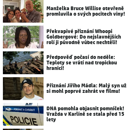
Manželka Bruce Willise otevřeně
promluvila o svých pocitech viny!
Překvapivé přiznání Whoopi
Goldbergové: Do nejslavnějších
rolí ji původně vůbec nechtěli!
Předpověď počasí do neděle:
Teploty se vrátí nad tropickou
hranici!
Přiznání Jiřího Mádla: Malý syn už
si mohl poprvé zahrát ve filmu!
DNA pomohla objasnit pomníček!
Vražda v Karlíně se stala před 15
lety