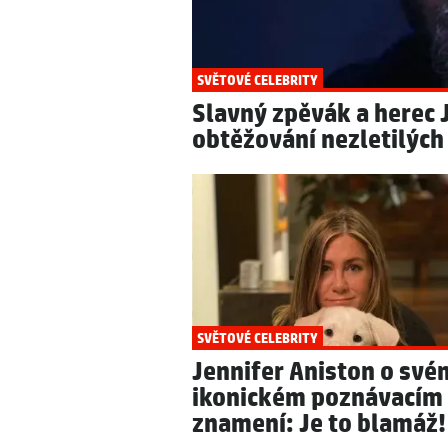
SVĚTOVÉ CELEBRITY
Slavný zpěvák a herec 
obtěžování nezletilých
SVĚTOVÉ CELEBRITY
Jennifer Aniston o své
ikonickém poznávacím
znamení: Je to blamáž!