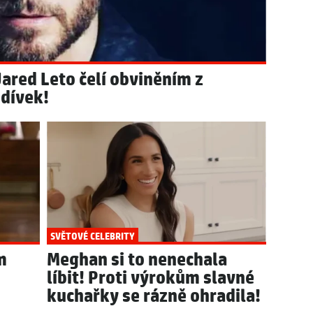
Jared Leto čelí obviněním z
 dívek!
SVĚTOVÉ CELEBRITY
m
Meghan si to nenechala
líbit! Proti výrokům slavné
kuchařky se rázně ohradila!