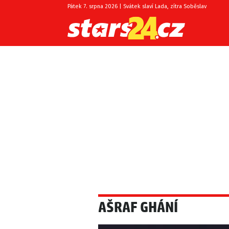
Pátek 7. srpna 2026 | Svátek slaví Lada, zítra Soběslav
AŠRAF GHÁNÍ