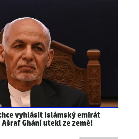
svém ikonickém poznávacím
neděle: Teploty se vrátí nad
áž!
 chce vyhlásit Islámský emirát
 Ašraf Ghání utekl ze země!