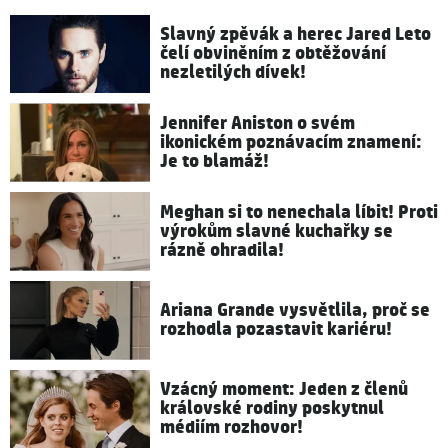
Slavný zpěvák a herec Jared Leto
čelí obviněním z obtěžování
nezletilých dívek!
Jennifer Aniston o svém
ikonickém poznávacím znamení:
Je to blamáž!
Meghan si to nenechala líbit! Proti
výrokům slavné kuchařky se
rázně ohradila!
Ariana Grande vysvětlila, proč se
rozhodla pozastavit kariéru!
Vzácný moment: Jeden z členů
královské rodiny poskytnul
médiím rozhovor!