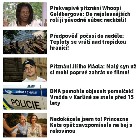
Překvapivé přiznání Whoopi
Goldbergové: Do nejslavnějších
rolí ji původně vůbec nechtěli!
Předpověď počasí do neděle:
Teploty se vrátí nad tropickou
hranici!
Přiznání Jiřího Mádla: Malý syn už
si mohl poprvé zahrát ve filmu!
DNA pomohla objasnit pomníček!
Vražda v Karlíně se stala před 15
lety
Nedokázala jsem to! Princezna
Kate opět zavzpomínala na boj s
rakovinou