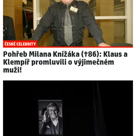
ČESKÉ CELEBRITY
Pohřeb Milana Knížáka (†86): Klaus a
Klempíř promluvili o výjimečném
muži!