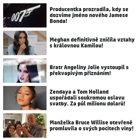
Producentka prozradila, kdy se
dozvíme jméno nového Jamese
Bonda!
Meghan definitivně zničila vztahy
s královnou Kamilou!
Bratr Angeliny Jolie vystoupil s
překvapivým přiznáním!
Zendaya a Tom Holland
uspořádali soukromou oslavu
svatby. Za půl milionu dolarů!
Manželka Bruce Willise otevřeně
promluvila o svých pocitech viny!