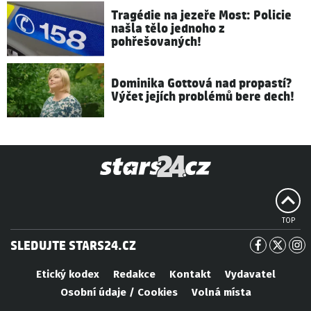
Tragédie na jezeře Most: Policie
našla tělo jednoho z
pohřešovaných!
Dominika Gottová nad propastí?
Výčet jejích problémů bere dech!
TOP
SLEDUJTE STARS24.CZ
Etický kodex
Redakce
Kontakt
Vydavatel
Osobní údaje / Cookies
Volná místa