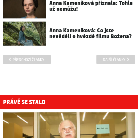
Anna Kameníková přiznala: Tohle
už nemůžu!
Anna Kameníková: Co jste
nevěděli o hvězdě filmu Božena?
PŘEDCHOZÍ ČLÁNKY
DALŠÍ ČLÁNKY
PRÁVĚ SE STALO