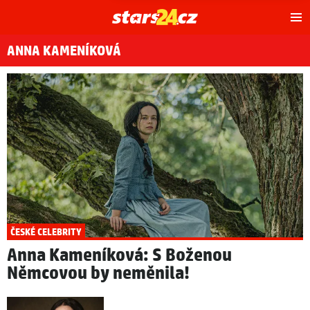
Hl
m
ANNA KAMENÍKOVÁ
ČESKÉ CELEBRITY
Anna Kameníková: S Boženou
Němcovou by neměnila!