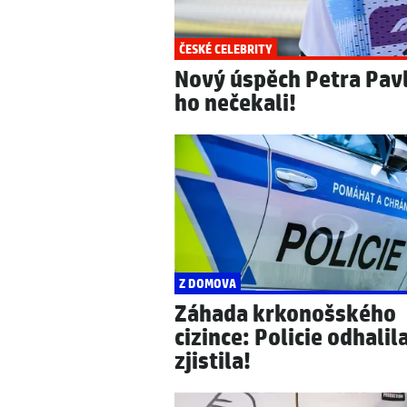
ČESKÉ CELEBRITY
Nový úspěch Petra Pavl
ho nečekali!
Z DOMOVA
Záhada krkonošského
cizince: Policie odhalil
zjistila!