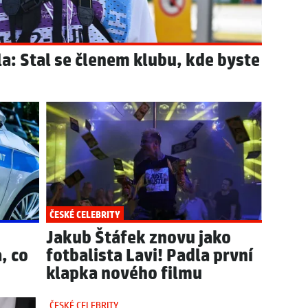
a: Stal se členem klubu, kde byste
ČESKÉ CELEBRITY
Jakub Štáfek znovu jako
a, co
fotbalista Lavi! Padla první
klapka nového filmu
ČESKÉ CELEBRITY