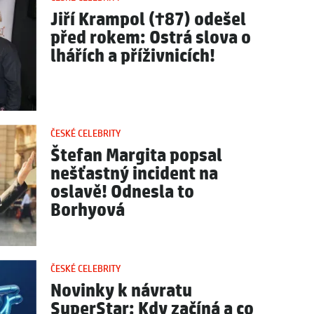
Jiří Krampol (†87) odešel
před rokem: Ostrá slova o
lhářích a příživnicích!
ČESKÉ CELEBRITY
Štefan Margita popsal
nešťastný incident na
oslavě! Odnesla to
Borhyová
ČESKÉ CELEBRITY
Novinky k návratu
SuperStar: Kdy začíná a co