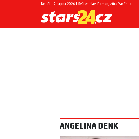
Neděle 9. srpna 2026 | Svátek slaví Roman, zítra Vavřinec
ANGELINA DENK