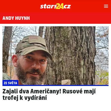
Hl
m
ANDY HUYNH
ZE SVĚTA
Zajali dva Američany! Rusové mají
trofej k vydírání