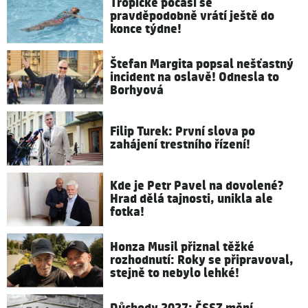
Tropické počasí se
pravděpodobně vrátí ještě do
konce týdne!
Štefan Margita popsal nešťastný
incident na oslavě! Odnesla to
Borhyová
Filip Turek: První slova po
zahájení trestního řízení!
Kde je Petr Pavel na dovolené?
Hrad dělá tajnosti, unikla ale
fotka!
Honza Musil přiznal těžké
rozhodnutí: Roky se připravoval,
stejně to nebylo lehké!