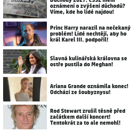
Důchody 2027: ČSSZ mění
oznámení o zvýšení důchodů?
Víme, kde ho lidé najdou!
Princ Harry narazil na nečekaný
problém! Lidé nechtějí, aby ho
král Karel III. podpořil!
Slavná kulinářská královna se
ostře pustila do Meghan!
Ariana Grande oznámila konec!
Odchází ze šoubyznysu!
Rod Stewart zrušil těsně před
začátkem další koncert!
Tentokrát za to ale nemohl!