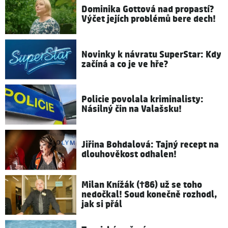
Dominika Gottová nad propastí?
Výčet jejích problémů bere dech!
Novinky k návratu SuperStar: Kdy
začíná a co je ve hře?
Policie povolala kriminalisty:
Násilný čin na Valašsku!
Jiřina Bohdalová: Tajný recept na
dlouhověkost odhalen!
Milan Knížák (†86) už se toho
nedočkal! Soud konečně rozhodl,
jak si přál