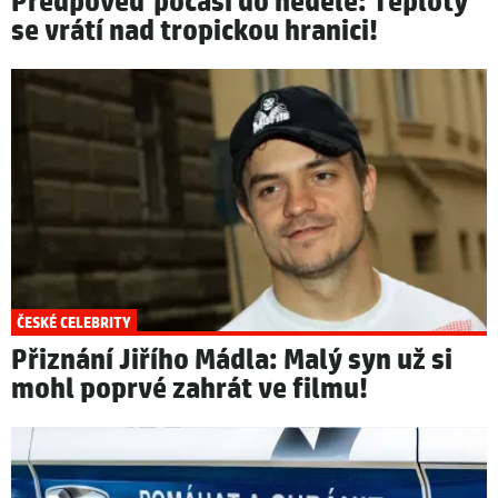
Předpověď počasí do neděle: Teploty
se vrátí nad tropickou hranici!
ČESKÉ CELEBRITY
Přiznání Jiřího Mádla: Malý syn už si
mohl poprvé zahrát ve filmu!