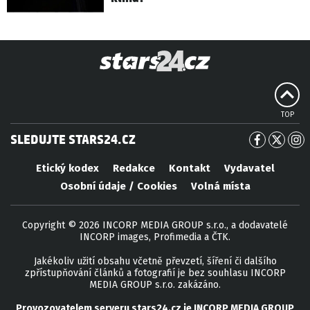
TOP
SLEDUJTE STARS24.CZ
Etický kodex
Redakce
Kontakt
Vydavatel
Osobní údaje / Cookies
Volná místa
Copyright © 2026 INCORP MEDIA GROUP s.r.o., a dodavatelé
INCORP images, Profimedia a ČTK.
Jakékoliv užití obsahu včetně převzetí, šíření či dalšího
zpřístupňování článků a fotografií je bez souhlasu INCORP
MEDIA GROUP s.r.o. zakázáno.
Provozovatelem serveru
stars24.cz
je
INCORP MEDIA GROUP