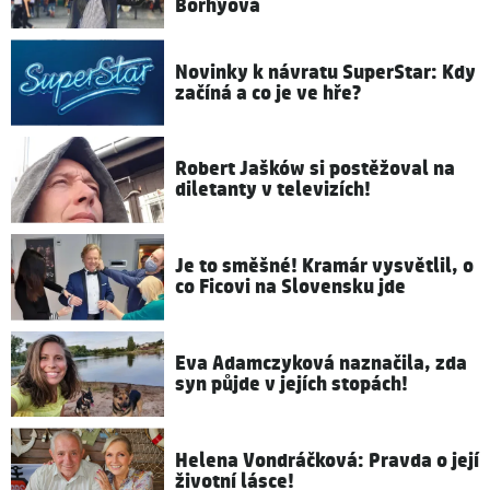
Borhyová
Novinky k návratu SuperStar: Kdy
začíná a co je ve hře?
Robert Jašków si postěžoval na
diletanty v televizích!
Je to směšné! Kramár vysvětlil, o
co Ficovi na Slovensku jde
Eva Adamczyková naznačila, zda
syn půjde v jejích stopách!
Helena Vondráčková: Pravda o její
životní lásce!