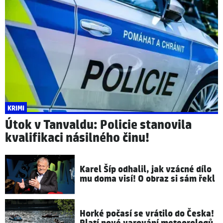
KRIMI
Útok v Tanvaldu: Policie stanovila
kvalifikaci násilného činu!
Karel Šíp odhalil, jak vzácné dílo
mu doma visí! O obraz si sám řekl
Horké počasí se vrátilo do Česka!