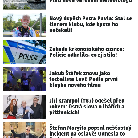
Platí nové varování meteorologů
Nový úspěch Petra Pavla: Stal se
členem klubu, kde byste ho
nečekali!
Záhada krkonošského cizince:
Policie odhalila, co zjistila!
Jakub Štáfek znovu jako
fotbalista Lavi! Padla první
klapka nového filmu
Jiří Krampol (†87) odešel před
rokem: Ostrá slova o lhářích a
příživnicích!
Štefan Margita popsal nešťastný
incident na oslavě! Odnesla to