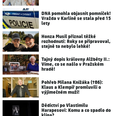
DNA pomohla objasnit pomníček!
Vražda v Karlíně se stala před 15
lety
Honza Musil přiznal těžké
rozhodnutí: Roky se připravoval,
stejně to nebylo lehké!
Tajný dopis královny Alžběty II.:
Víme, co se našlo v Pražském
hradě!
Pohřeb Milana Knížáka (†86):
Klaus a Klempíř promluvili o
výjimečném muži!
Dědictví po Vlastimilu
Harapesovi: Komu a co spadlo do
klína?