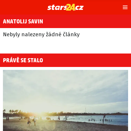
Hl
m
ANATOLIJ SAVIN
Nebyly nalezeny žádné články
PRÁVĚ SE STALO