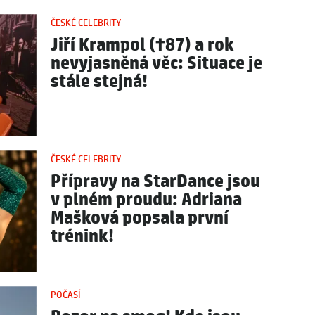
ČESKÉ CELEBRITY
Jiří Krampol (†87) a rok
nevyjasněná věc: Situace je
stále stejná!
ČESKÉ CELEBRITY
Přípravy na StarDance jsou
v plném proudu: Adriana
Mašková popsala první
trénink!
POČASÍ