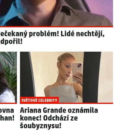
nečekaný problém! Lidé nechtějí,
odpořil!
SVĚTOVÉ CELEBRITY
lovna
Ariana Grande oznámila
ghan!
konec! Odchází ze
šoubyznysu!