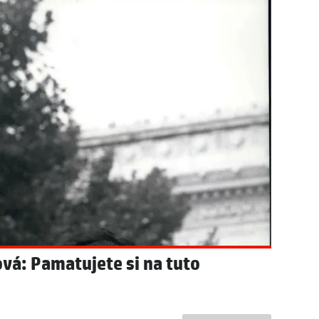
ila konec! Odchází ze
u: Policie prozradila novinky z
vá: Pamatujete si na tuto