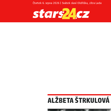
Čtvrtek 6. srpna 2026 | Svátek slaví Oldřiška, zítra Lada
ALŽBETA ŠTRKULOVÁ