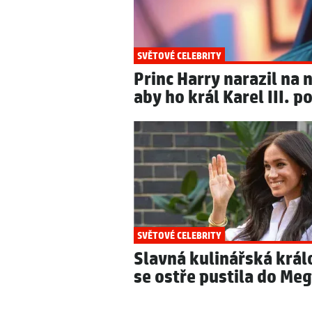
SVĚTOVÉ CELEBRITY
Princ Harry narazil na 
aby ho král Karel III. p
SVĚTOVÉ CELEBRITY
Slavná kulinářská krá
se ostře pustila do Me