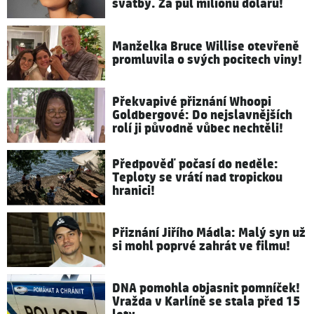
svatby. Za půl milionu dolarů!
Manželka Bruce Willise otevřeně
promluvila o svých pocitech viny!
Překvapivé přiznání Whoopi
Goldbergové: Do nejslavnějších
rolí ji původně vůbec nechtěli!
Předpověď počasí do neděle:
Teploty se vrátí nad tropickou
hranici!
Přiznání Jiřího Mádla: Malý syn už
si mohl poprvé zahrát ve filmu!
DNA pomohla objasnit pomníček!
Vražda v Karlíně se stala před 15