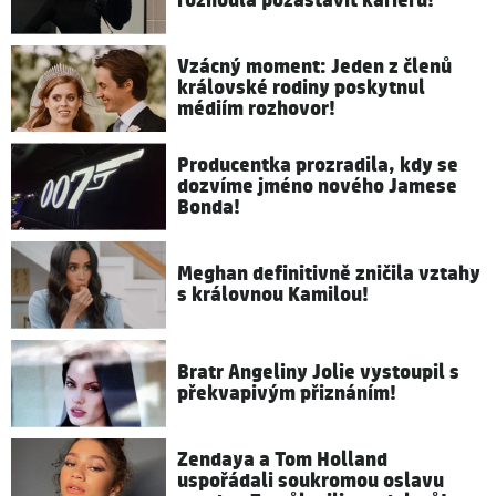
rozhodla pozastavit kariéru!
Vzácný moment: Jeden z členů
královské rodiny poskytnul
médiím rozhovor!
Producentka prozradila, kdy se
dozvíme jméno nového Jamese
Bonda!
Meghan definitivně zničila vztahy
s královnou Kamilou!
Bratr Angeliny Jolie vystoupil s
překvapivým přiznáním!
Zendaya a Tom Holland
uspořádali soukromou oslavu