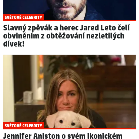
SVĚTOVÉ CELEBRITY
Slavný zpěvák a herec Jared Leto čelí
obviněním z obtěžování nezletilých
dívek!
SVĚTOVÉ CELEBRITY
Jennifer Aniston o svém ikonickém