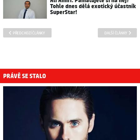
Ali Amiri: Pamatujete si na něj?
Tohle dnes dělá exotický účastník
SuperStar!
PŘEDCHOZÍ ČLÁNKY
DALŠÍ ČLÁNKY
PRÁVĚ SE STALO