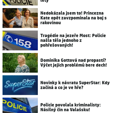
lety
Nedokázala jsem to! Princezna
Kate opět zavzpomínala na boj s
rakovinou
Tragédie na jezeře Most: Policie
našla tělo jednoho z
pohřešovaných!
Dominika Gottová nad propastí?
Výčet jejích problémů bere dech!
Novinky k návratu SuperStar: Kdy
začíná a co je ve hře?
Policie povolala kriminalisty:
Násilný čin na Valašsku!