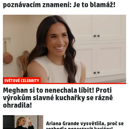
poznávacím znamení: Je to blamáž!
SVĚTOVÉ CELEBRITY
Meghan si to nenechala líbit! Proti
výrokům slavné kuchařky se rázně
ohradila!
Ariana Grande vysvětlila, proč se